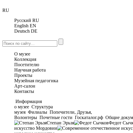
RU
Русский
RU
English
EN
Deutsch
DE
О музее
Коллекция
Посетителю
Научная работа
Проекты
Музейная педагогика
Арт-салон
Контакты
Информация
о музее
Структура
музея
Филиалы
Попечители, Друзья,
Волонтеры
Почетные гости
Госкаталог.рф
Общие докум
Степан Эрьзя
Федот Сыч
искусство Мордовии