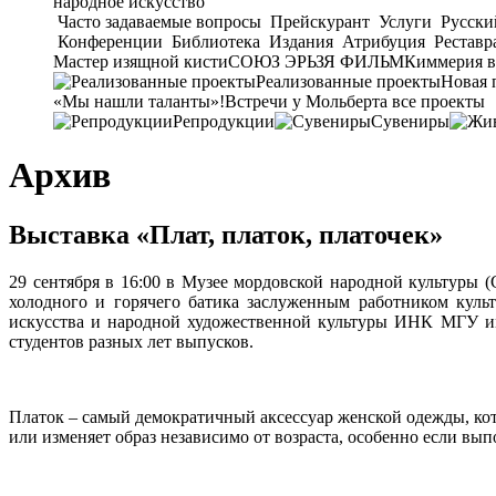
народное искусство
Часто задаваемые вопросы
Прейскурант
Услуги
Русски
Конференции
Библиотека
Издания
Атрибуция
Реставр
Мастер изящной кисти
СОЮЗ ЭРЬЗЯ ФИЛЬМ
Киммерия в
Реализованные проекты
Новая 
«Мы нашли таланты»!
Встречи у Мольберта
все проекты
Репродукции
Сувениры
Архив
Выставка «Плат, платок, платочек»
29 сентября в 16:00 в Музее мордовской народной культуры (
холодного и горячего батика заслуженным работником куль
искусства и народной художественной культуры ИНК МГУ и
студентов разных лет выпусков.
Платок – самый демократичный аксессуар женской одежды, кото
или изменяет образ независимо от возраста, особенно если вы