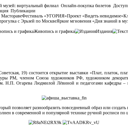
й музей: виртуальный филиал
Онлайн-покупка билетов
Доступ
ация
Публикации
 Мастораве
Фестиваль «УГОРИЯ»
Проект «Видеть невидимое»
Кл
прогулка с Эрьзей по Москве
Яркие мгновения «Дня знаний в му
Живопись и графика
Издания
Советская, 19) состоится открытие выставки «Плат, платок, пл
туры РМ, членом Союза художников РФ, художником декорати
м. Н.П. Огарева Людмилой Лёвиной и педагогами кафедры – 
рый позволяет разнообразить повседневный образ или создать п
полнен в современной и популярной технике ручной росписи по 