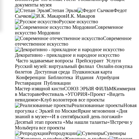
документы музея
Степан Эрьзя
Федот
Сычков
И.К. Макаров
Русское искусство
Современное
искусство Мордовии
Современное
отечественное искусство
Декоративно - прикладное и народное искусство
Часто задаваемые вопросы
Прейскурант
Услуги
Русский музей: виртуальный филиал
Онлайн-покупка
билетов
Доступная среда
Пушкинская карта
Конференции
Библиотека
Издания
Атрибуция
Реставрация
Публикации
Мастер изящной кисти
СОЮЗ ЭРЬЗЯ ФИЛЬМ
Киммерия
в Мастораве
Фестиваль «УГОРИЯ»
Проект «Видеть
невидимое»
Клуб волонтеров
все проекты
Реализованные проекты
Новая
прогулка с Эрьзей по Москве
Яркие мгновения «Дня
знаний в музее»
«И в сентябрьский день погожий»
Десятый этап проекта «Мы нашли таланты»!
Встречи у
Мольберта
все проекты
Репродукции
Сувениры
Живопись и графика