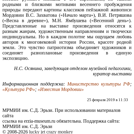
родными и близкими мотивами весеннего пробуждения
природы передают картины классиков пейзажной живописи
Мордовии В.С. Захватова («Начало марта»), В.И. Петряшова
(«Весна в деревне»), М.Н. Ямбушева («Весенний день»).
Представленные на выставке произведения относятся к
разным жанрам, художественным направлениям и творчески
индивидуальны. Но в каждом полотне мы ощущаем любовь
авторов к многовековой истории России, красоте родной
земли. Это чувство патриотизма объединяет художников и
соединяет разноплановые произведения в единую
экспозицию.
Н.С. Осянина, заведующая отделом музейной педагогики,
куратор выставки
Информационная поддержка:
Министерство культуры РФ
;
«Культура РФ»
;
«Известия Мордовии»
25 февраля 2019 в 11:33
МРМИИ им. С.Д. Эрьзи. При использовании материалов
сайта
ссылка на
erzia-museum.ru
обязательна. Поддержка сайта:
МРМИИ им. С.Д. Эрьзи
© 2008-2026
lucky jet
crazy monkey