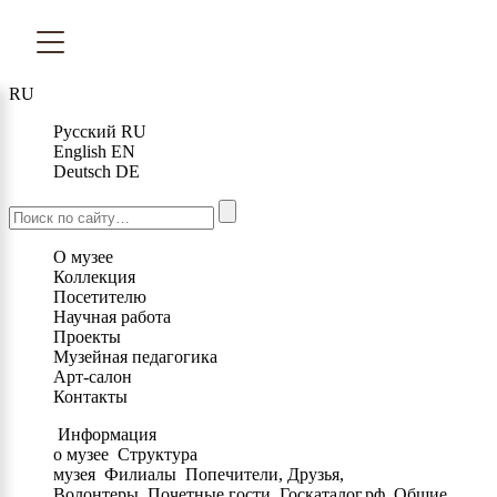
RU
Русский
RU
English
EN
Deutsch
DE
О музее
Коллекция
Посетителю
Научная работа
Проекты
Музейная педагогика
Арт-салон
Контакты
Информация
о музее
Структура
музея
Филиалы
Попечители, Друзья,
Волонтеры
Почетные гости
Госкаталог.рф
Общие