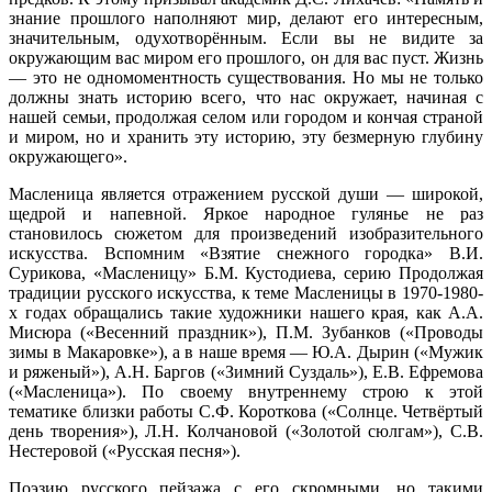
знание прошлого наполняют мир, делают его интересным,
значительным, одухотворённым. Если вы не видите за
окружающим вас миром его прошлого, он для вас пуст. Жизнь
— это не одномоментность существования. Но мы не только
должны знать историю всего, что нас окружает, начиная с
нашей семьи, продолжая селом или городом и кончая страной
и миром, но и хранить эту историю, эту безмерную глубину
окружающего».
Масленица является отражением русской души — широкой,
щедрой и напевной. Яркое народное гулянье не раз
становилось сюжетом для произведений изобразительного
искусства. Вспомним «Взятие снежного городка» В.И.
Сурикова, «Масленицу» Б.М. Кустодиева, серию Продолжая
традиции русского искусства, к теме Масленицы в 1970-1980-
х годах обращались такие художники нашего края, как А.А.
Мисюра («Весенний праздник»), П.М. Зубанков («Проводы
зимы в Макаровке»), а в наше время — Ю.А. Дырин («Мужик
и ряженый»), А.Н. Баргов («Зимний Суздаль»), Е.В. Ефремова
(«Масленица»). По своему внутреннему строю к этой
тематике близки работы С.Ф. Короткова («Солнце. Четвёртый
день творения»), Л.Н. Колчановой («Золотой сюлгам»), С.В.
Нестеровой («Русская песня»).
Поэзию русского пейзажа с его скромными, но такими