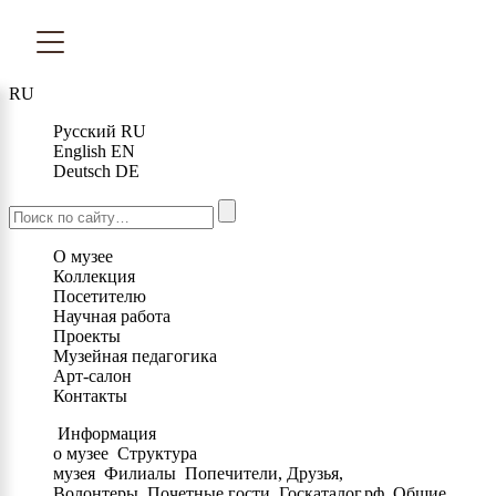
RU
Русский
RU
English
EN
Deutsch
DE
О музее
Коллекция
Посетителю
Научная работа
Проекты
Музейная педагогика
Арт-салон
Контакты
Информация
о музее
Структура
музея
Филиалы
Попечители, Друзья,
Волонтеры
Почетные гости
Госкаталог.рф
Общие