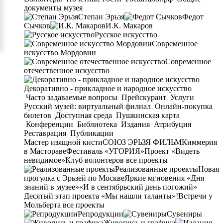
документы музея
Степан Эрьзя
Федот
Сычков
И.К. Макаров
Русское искусство
Современное
искусство Мордовии
Современное
отечественное искусство
Декоративно - прикладное и народное искусство
Часто задаваемые вопросы
Прейскурант
Услуги
Русский музей: виртуальный филиал
Онлайн-покупка
билетов
Доступная среда
Пушкинская карта
Конференции
Библиотека
Издания
Атрибуция
Реставрация
Публикации
Мастер изящной кисти
СОЮЗ ЭРЬЗЯ ФИЛЬМ
Киммерия
в Мастораве
Фестиваль «УГОРИЯ»
Проект «Видеть
невидимое»
Клуб волонтеров
все проекты
Реализованные проекты
Новая
прогулка с Эрьзей по Москве
Яркие мгновения «Дня
знаний в музее»
«И в сентябрьский день погожий»
Десятый этап проекта «Мы нашли таланты»!
Встречи у
Мольберта
все проекты
Репродукции
Сувениры
Живопись и графика