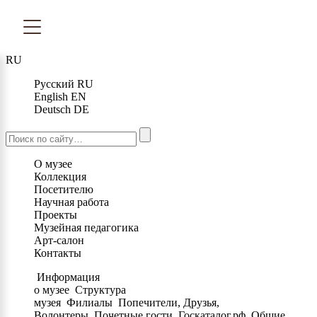
RU
Русский
RU
English
EN
Deutsch
DE
О музее
Коллекция
Посетителю
Научная работа
Проекты
Музейная педагогика
Арт-салон
Контакты
Информация
о музее
Структура
музея
Филиалы
Попечители, Друзья,
Волонтеры
Почетные гости
Госкаталог.рф
Общие