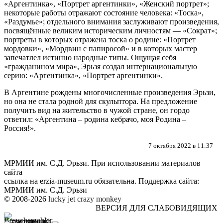
«Аргентинка», «Портрет аргентинки», «Женский портрет»;
некоторые работы отражают состояние человека: «Тоска»,
«Раздумье»; отдельного внимания заслуживают произведения,
посвящённые великим историческим личностям — «Сократ»;
портреты в которых отражена тоска о родине: «Портрет
мордовки», «Мордвин с папиросой» и в которых мастер
запечатлел истинно народные типы. Ощущая себя
«гражданином мира», Эрьзя создал интернациональную
серию: «Аргентинка», «Портрет аргентинки».
В Аргентине рождены многочисленные произведения Эрьзи,
но она не стала родной для скульптора. На предложение
получить вид на жительство в чужой стране, он гордо
ответил: «Аргентина – родина кебрачо, моя Родина –
Россия!».
7 октября 2022 в 11:37
МРМИИ им. С.Д. Эрьзи. При использовании материалов
сайта
ссылка на
erzia-museum.ru
обязательна. Поддержка сайта:
МРМИИ им. С.Д. Эрьзи
© 2008-2026
lucky jet
crazy monkey
ВЕРСИЯ ДЛЯ СЛАБОВИДЯЩИХ