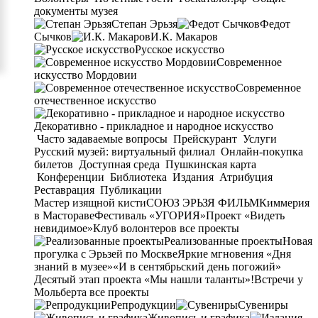
документы музея
Степан Эрьзя
Федот
Сычков
И.К. Макаров
Русское искусство
Современное
искусство Мордовии
Современное
отечественное искусство
Декоративно - прикладное и народное искусство
Часто задаваемые вопросы
Прейскурант
Услуги
Русский музей: виртуальный филиал
Онлайн-покупка
билетов
Доступная среда
Пушкинская карта
Конференции
Библиотека
Издания
Атрибуция
Реставрация
Публикации
Мастер изящной кисти
СОЮЗ ЭРЬЗЯ ФИЛЬМ
Киммерия
в Мастораве
Фестиваль «УГОРИЯ»
Проект «Видеть
невидимое»
Клуб волонтеров
все проекты
Реализованные проекты
Новая
прогулка с Эрьзей по Москве
Яркие мгновения «Дня
знаний в музее»
«И в сентябрьский день погожий»
Десятый этап проекта «Мы нашли таланты»!
Встречи у
Мольберта
все проекты
Репродукции
Сувениры
Живопись и графика