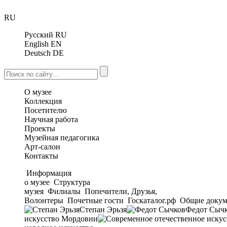
RU
Русский
RU
English
EN
Deutsch
DE
О музее
Коллекция
Посетителю
Научная работа
Проекты
Музейная педагогика
Арт-салон
Контакты
Информация
о музее
Структура
музея
Филиалы
Попечители, Друзья,
Волонтеры
Почетные гости
Госкаталог.рф
Общие докум
Степан Эрьзя
Федот Сыч
искусство Мордовии