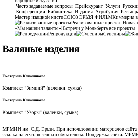
народное искусство
Часто задаваемые вопросы
Прейскурант
Услуги
Русски
Конференции
Библиотека
Издания
Атрибуция
Реставр
Мастер изящной кисти
СОЮЗ ЭРЬЗЯ ФИЛЬМ
Киммерия в
Реализованные проекты
Новая 
«Мы нашли таланты»!
Встречи у Мольберта
все проекты
Репродукции
Сувениры
Валяные изделия
Екатерина Ключникова.
Комплект "Зимний" (валенки, сумка)
Екатерина Ключникова.
Комплект "Узоры" (валенки, сумка)
МРМИИ им. С.Д. Эрьзи. При использовании материалов сайта
ссылка на
erzia-museum.ru
обязательна. Поддержка сайта:
МРМИИ