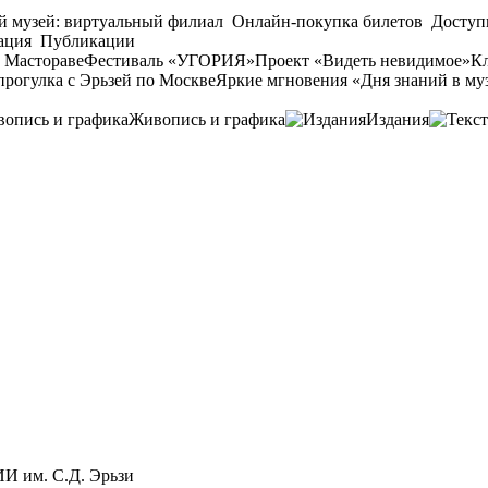
й музей: виртуальный филиал
Онлайн-покупка билетов
Доступ
ация
Публикации
 Мастораве
Фестиваль «УГОРИЯ»
Проект «Видеть невидимое»
Кл
прогулка с Эрьзей по Москве
Яркие мгновения «Дня знаний в му
Живопись и графика
Издания
 им. С.Д. Эрьзи