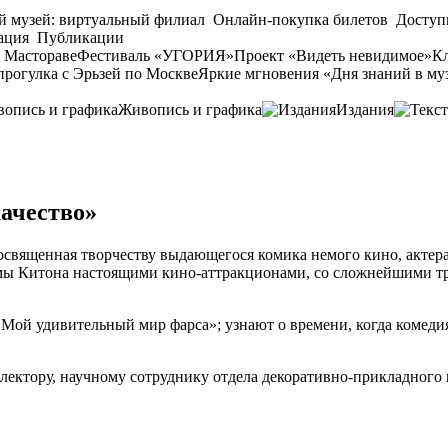
й музей: виртуальный филиал
Онлайн-покупка билетов
Доступ
ация
Публикации
 Мастораве
Фестиваль «УГОРИЯ»
Проект «Видеть невидимое»
Кл
прогулка с Эрьзей по Москве
Яркие мгновения «Дня знаний в му
Живопись и графика
Издания
ачество»
освященная творчеству выдающегося комика немого кино, актера,
мы Китона настоящими кино-аттракционами, со сложнейшими тр
Мой удивительный мир фарса»; узнают о времени, когда комеди
ектору, научному сотруднику отдела декоративно-прикладного и