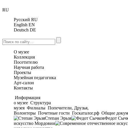
RU
Русский
RU
English
EN
Deutsch
DE
О музее
Коллекция
Посетителю
Научная работа
Проекты
Музейная педагогика
Арт-салон
Контакты
Информация
о музее
Структура
музея
Филиалы
Попечители, Друзья,
Волонтеры
Почетные гости
Госкаталог.рф
Общие докум
Степан Эрьзя
Федот Сыч
искусство Мордовии