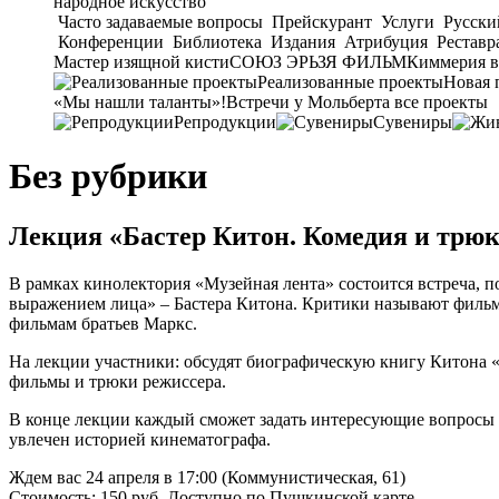
народное искусство
Часто задаваемые вопросы
Прейскурант
Услуги
Русски
Конференции
Библиотека
Издания
Атрибуция
Реставр
Мастер изящной кисти
СОЮЗ ЭРЬЗЯ ФИЛЬМ
Киммерия в
Реализованные проекты
Новая 
«Мы нашли таланты»!
Встречи у Мольберта
все проекты
Репродукции
Сувениры
Без рубрики
Лекция «Бастер Китон. Комедия и трюк
В рамках кинолектория «Музейная лента» состоится встреча, п
выражением лица» – Бастера Китона. Критики называют филь
фильмам братьев Маркс.
На лекции участники: обсудят биографическую книгу Китона «
фильмы и трюки режиссера.
В конце лекции каждый сможет задать интересующие вопросы л
увлечен историей кинематографа.
Ждем вас 24 апреля в 17:00 (Коммунистическая, 61)
Стоимость: 150 руб. Доступно по Пушкинской карте