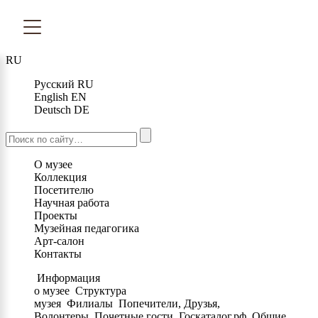
RU
Русский
RU
English
EN
Deutsch
DE
О музее
Коллекция
Посетителю
Научная работа
Проекты
Музейная педагогика
Арт-салон
Контакты
Информация
о музее
Структура
музея
Филиалы
Попечители, Друзья,
Волонтеры
Почетные гости
Госкаталог.рф
Общие