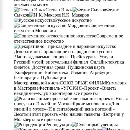
документы музея
Степан Эрьзя
Федот
Сычков
И.К. Макаров
Русское искусство
Современное
искусство Мордовии
Современное
отечественное искусство
Декоративно - прикладное и народное искусство
Часто задаваемые вопросы
Прейскурант
Услуги
Русский музей: виртуальный филиал
Онлайн-покупка
билетов
Доступная среда
Пушкинская карта
Конференции
Библиотека
Издания
Атрибуция
Реставрация
Публикации
Мастер изящной кисти
СОЮЗ ЭРЬЗЯ ФИЛЬМ
Киммерия
в Мастораве
Фестиваль «УГОРИЯ»
Проект «Видеть
невидимое»
Клуб волонтеров
все проекты
Реализованные проекты
Новая
прогулка с Эрьзей по Москве
Яркие мгновения «Дня
знаний в музее»
«И в сентябрьский день погожий»
Десятый этап проекта «Мы нашли таланты»!
Встречи у
Мольберта
все проекты
Репродукции
Сувениры
Живопись и графика