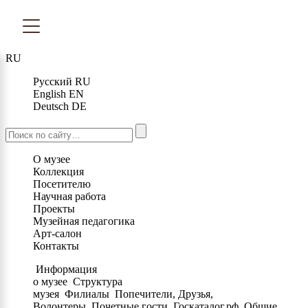
RU
Русский
RU
English
EN
Deutsch
DE
О музее
Коллекция
Посетителю
Научная работа
Проекты
Музейная педагогика
Арт-салон
Контакты
Информация
о музее
Структура
музея
Филиалы
Попечители, Друзья,
Волонтеры
Почетные гости
Госкаталог.рф
Общие