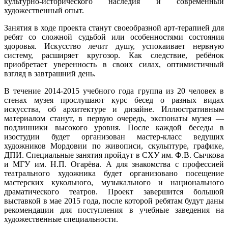
культурно-исторического наследия и современный
художественный опыт.
Занятия в ходе проекта станут своеобразной арт-терапией для
ребят со сложной судьбой или особенностями состояния
здоровья. Искусство лечит душу, успокаивает нервную
систему, расширяет кругозор. Как следствие, ребёнок
приобретает уверенность в своих силах, оптимистичный
взгляд в завтрашний день.
В течение 2014-2015 учебного года группа из 20 человек в
стенах музея прослушают курс бесед о разных видах
искусства, об архитектуре и дизайне. Иллюстративным
материалом станут, в первую очередь, экспонаты музея —
подлинники высокого уровня. После каждой беседы в
изостудии будет организован мастер-класс ведущих
художников Мордовии по живописи, скульптуре, графике,
ДПИ. Специальные занятия пройдут в СХУ им. Ф.В. Сычкова
и МГУ им. Н.П. Огарёва. А для знакомства с профессией
театрального художника будет организовано посещение
мастерских кукольного, музыкального и национального
драматического театров. Проект завершится большой
выставкой в мае 2015 года, после которой ребятам будут даны
рекомендации для поступления в учебные заведения на
художественные специальности.