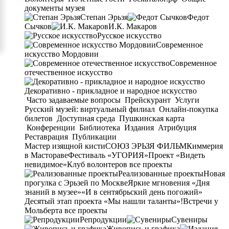
документы музея
Степан Эрьзя
Федот
Сычков
И.К. Макаров
Русское искусство
Современное
искусство Мордовии
Современное
отечественное искусство
Декоративно - прикладное и народное искусство
Часто задаваемые вопросы
Прейскурант
Услуги
Русский музей: виртуальный филиал
Онлайн-покупка
билетов
Доступная среда
Пушкинская карта
Конференции
Библиотека
Издания
Атрибуция
Реставрация
Публикации
Мастер изящной кисти
СОЮЗ ЭРЬЗЯ ФИЛЬМ
Киммерия
в Мастораве
Фестиваль «УГОРИЯ»
Проект «Видеть
невидимое»
Клуб волонтеров
все проекты
Реализованные проекты
Новая
прогулка с Эрьзей по Москве
Яркие мгновения «Дня
знаний в музее»
«И в сентябрьский день погожий»
Десятый этап проекта «Мы нашли таланты»!
Встречи у
Мольберта
все проекты
Репродукции
Сувениры
Живопись и графика