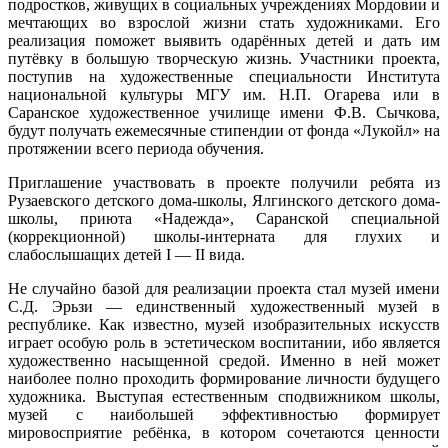
подростков, живущих в социальных учреждениях Мордовии и
мечтающих во взрослой жизни стать художниками. Его
реализация поможет выявить одарённых детей и дать им
путёвку в большую творческую жизнь. Участники проекта,
поступив на художественные специальности Института
национальной культуры МГУ им. Н.П. Огарева или в
Саранское художественное училище имени Ф.В. Сычкова,
будут получать ежемесячные стипендии от фонда «Лукойл» на
протяжении всего периода обучения.
Приглашение участвовать в проекте получили ребята из
Рузаевского детского дома-школы, Ялгинского детского дома-
школы, приюта «Надежда», Саранской специальной
(коррекционной) школы-интерната для глухих и
слабослышащих детей I — II вида.
Не случайно базой для реализации проекта стал музей имени
С.Д. Эрьзи — единственный художественный музей в
республике. Как известно, музей изобразительных искусств
играет особую роль в эстетическом воспитании, ибо является
художественно насыщенной средой. Именно в ней может
наиболее полно проходить формирование личности будущего
художника. Выступая естественным сподвижником школы,
музей с наибольшей эффективностью формирует
мировосприятие ребёнка, в котором сочетаются ценности