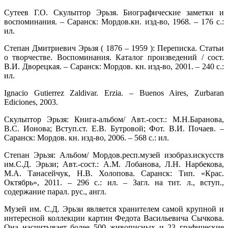
Сутеев Г.О. Скульптор Эрьзя. Биографические заметки и
воспоминания. – Саранск: Мордов.кн. изд-во, 1968. – 176 с.:
ил.
Степан Дмитриевич Эрьзя ( 1876 – 1959 ): Переписка. Статьи
о творчестве. Воспоминания. Каталог произведений / сост.
В.И. Дворецкая. – Саранск: Мордов. кн. изд-во, 2001. – 240 с.:
ил.
Ignacio Gutierrez Zaldivar. Erzia. – Buenos Aires, Zurbaran
Ediciones, 2003.
Скульптор Эрьзя: Книга-альбом/ Авт.-сост.: М.Н.Баранова,
В.С. Ионова; Вступ.ст. Е.В. Бутровой; Фот. В.И. Почаев. –
Саранск: Мордов. кн. изд-во, 2006. – 568 с.: ил.
Степан Эрьзя: Альбом/ Мордов.респ.музей изобраз.искусств
им.С.Д. Эрьзи; Авт.-сост.: А.М. Лобанова, Л.Н. Нарбекова,
М.А. Танасейчук, Н.В. Холопова. Саранск: Тип. «Крас.
Октябрь», 2011. – 296 с.: ил. – Загл. на тит. л., вступ.,
содержание парал. рус., англ.
Музей им. С.Д. Эрьзи является хранителем самой крупной и
интересной коллекции картин Федота Васильевича Сычкова.
Она насчитывает более 500 живописных и 23 графические