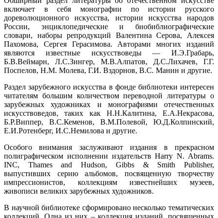
Обширный раздел литературы об отечественном искусстве
включает в себя монографии по истории русского
дореволюционного искусства, истории искусства народов
России, энциклопедические и биобиблиографические
словари, наборы репродукций Валентина Серова, Алексея
Пахомова, Сергея Герасимова. Авторами многих изданий
являются известные искусствоведы — И.Э.Грабарь,
Б.В.Веймарн, Л.С.Зингер, М.В.Алпатов, Д.С.Лихачев, Г.Г.
Поспелов, Н.М. Молева, Г.И. Вздорнов, В.С. Манин и другие.
Раздел зарубежного искусства в фонде библиотеки интересен
читателям большим количеством переводной литературы о
зарубежных художниках и монографиями отечественных
искусствоведов, таких как Н.Н.Калитина, Е.А.Некрасова,
Б.Р.Виппер, В.С.Кеменов, В.М.Полевой, Ю.Д.Колпинский,
Е.И.Ротенберг, И.С.Немилова и другие.
Особого внимания заслуживают издания в прекрасном
полиграфическом исполнении издательств Harry N. Abrams.
INC, Thames and Hudson, Gibbs & Smith Publisher,
выпустивших серию альбомов, посвященную творчеству
импрессионистов, коллекциям известнейших музеев,
живописи великих зарубежных художников.
В научной библиотеке сформировано несколько тематических
коллекций. Одна из них – коллекция изданий, посвященных