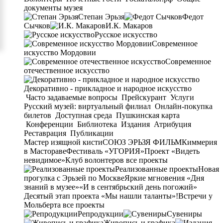
документы музея
Степан Эрьзя
Федот
Сычков
И.К. Макаров
Русское искусство
Современное
искусство Мордовии
Современное
отечественное искусство
Декоративно - прикладное и народное искусство
Часто задаваемые вопросы
Прейскурант
Услуги
Русский музей: виртуальный филиал
Онлайн-покупка
билетов
Доступная среда
Пушкинская карта
Конференции
Библиотека
Издания
Атрибуция
Реставрация
Публикации
Мастер изящной кисти
СОЮЗ ЭРЬЗЯ ФИЛЬМ
Киммерия
в Мастораве
Фестиваль «УГОРИЯ»
Проект «Видеть
невидимое»
Клуб волонтеров
все проекты
Реализованные проекты
Новая
прогулка с Эрьзей по Москве
Яркие мгновения «Дня
знаний в музее»
«И в сентябрьский день погожий»
Десятый этап проекта «Мы нашли таланты»!
Встречи у
Мольберта
все проекты
Репродукции
Сувениры
Живопись и графика