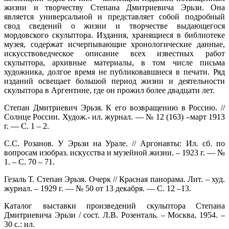
жизни и творчеству Степана Дмитриевича Эрьзи. Она
является универсальной и представляет собой подробный
свод сведений о жизни и творчестве выдающегося
мордовского скульптора. Издания, хранящиеся в библиотеке
музея, содержат исчерпывающие хронологические данные,
искусствоведческое описание всех известных работ
скульптора, архивные материалы, в том числе письма
художника, долгое время не публиковавшиеся в печати. Ряд
изданий освещает большой период жизни и деятельности
скульптора в Аргентине, где он прожил более двадцати лет.
Степан Дмитриевич Эрьзя. К его возвращению в Россию. //
Солнце России. Худож.- ил. журнал. — № 12 (163) –март 1913
г. — С. 1 – 2.
С.С. Розанов. У Эрьзи на Урале. // Аргонавты: Ил. сб. по
вопросам изобраз. искусства и музейной жизни. – 1923 г. — №
1. – С. 70 – 71.
Гезаль Т. Степан Эрьзя. Очерк // Красная панорама. Лит. – худ.
журнал. – 1929 г. — № 50 от 13 декабря. — С. 12 –13.
Каталог выставки произведений скульптора Степана
Дмитриевича Эрьзи / сост. Л.В. Розенталь. – Москва, 1954. –
30 с.: ил.