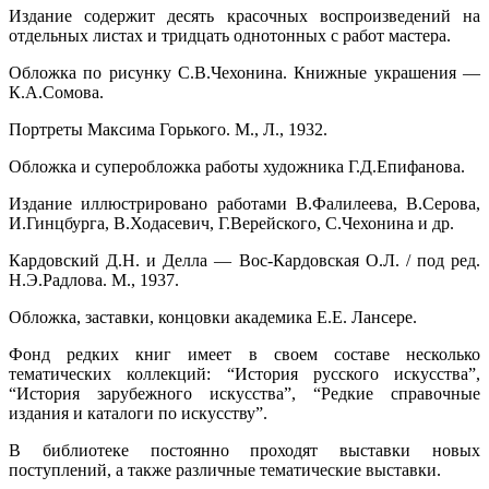
Издание содержит десять красочных воспроизведений на
отдельных листах и тридцать однотонных с работ мастера.
Обложка по рисунку С.В.Чехонина. Книжные украшения —
К.А.Сомова.
Портреты Максима Горького. М., Л., 1932.
Обложка и суперобложка работы художника Г.Д.Епифанова.
Издание иллюстрировано работами В.Фалилеева, В.Серова,
И.Гинцбурга, В.Ходасевич, Г.Верейского, С.Чехонина и др.
Кардовский Д.Н. и Делла — Вос-Кардовская О.Л. / под ред.
Н.Э.Радлова. М., 1937.
Обложка, заставки, концовки академика Е.Е. Лансере.
Фонд редких книг имеет в своем составе несколько
тематических коллекций: “История русского искусства”,
“История зарубежного искусства”, “Редкие справочные
издания и каталоги по искусству”.
В библиотеке постоянно проходят выставки новых
поступлений, а также различные тематические выставки.