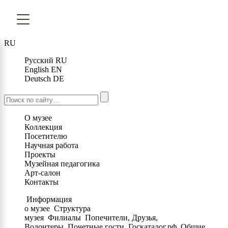
RU
Русский
RU
English
EN
Deutsch
DE
О музее
Коллекция
Посетителю
Научная работа
Проекты
Музейная педагогика
Арт-салон
Контакты
Информация
о музее
Структура
музея
Филиалы
Попечители, Друзья,
Волонтеры
Почетные гости
Госкаталог.рф
Общие