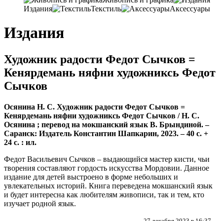
Издания
Текстиль
Аксессуары
Издания
Художник радости Федот Сычков =
Кенярдемань няфни художниксь Федот
Сычков
Осянина Н. С. Художник радости Федот Сычков =
Кенярдемань няфни художниксь Федот Сычков / Н. С.
Осянина ; перевод на мокшанский язык В. Брындиной. –
Саранск: Издатель Константин Шапкарин, 2023. – 40 с. +
24 с. : ил.
Федот Васильевич Сычков – выдающийся мастер кисти, чьи
творения составляют гордость искусства Мордовии. Данное
издание для детей выстроено в форме небольших и
увлекательных историй. Книга переведена мокшанский язык
и будет интересна как любителям живописи, так и тем, кто
изучает родной язык.
27 декабря 2023 в 16:37