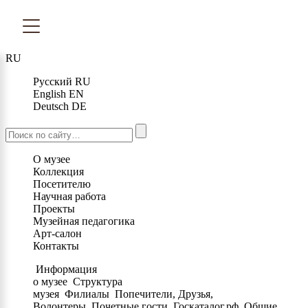
RU
Русский
RU
English
EN
Deutsch
DE
О музее
Коллекция
Посетителю
Научная работа
Проекты
Музейная педагогика
Арт-салон
Контакты
Информация
о музее
Структура
музея
Филиалы
Попечители, Друзья,
Волонтеры
Почетные гости
Госкаталог.рф
Общие