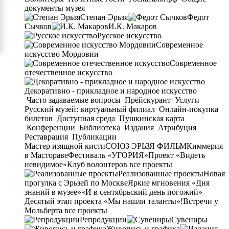
документы музея
Степан Эрьзя
Федот
Сычков
И.К. Макаров
Русское искусство
Современное
искусство Мордовии
Современное
отечественное искусство
Декоративно - прикладное и народное искусство
Часто задаваемые вопросы
Прейскурант
Услуги
Русский музей: виртуальный филиал
Онлайн-покупка
билетов
Доступная среда
Пушкинская карта
Конференции
Библиотека
Издания
Атрибуция
Реставрация
Публикации
Мастер изящной кисти
СОЮЗ ЭРЬЗЯ ФИЛЬМ
Киммерия
в Мастораве
Фестиваль «УГОРИЯ»
Проект «Видеть
невидимое»
Клуб волонтеров
все проекты
Реализованные проекты
Новая
прогулка с Эрьзей по Москве
Яркие мгновения «Дня
знаний в музее»
«И в сентябрьский день погожий»
Десятый этап проекта «Мы нашли таланты»!
Встречи у
Мольберта
все проекты
Репродукции
Сувениры
Живопись и графика