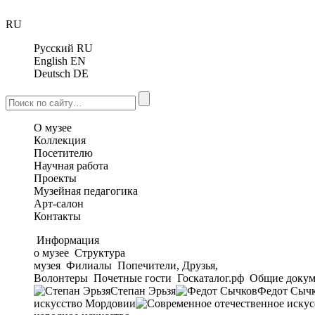
RU
Русский
RU
English
EN
Deutsch
DE
О музее
Коллекция
Посетителю
Научная работа
Проекты
Музейная педагогика
Арт-салон
Контакты
Информация
о музее
Структура
музея
Филиалы
Попечители, Друзья,
Волонтеры
Почетные гости
Госкаталог.рф
Общие докум
Степан Эрьзя
Федот Сыч
искусство Мордовии