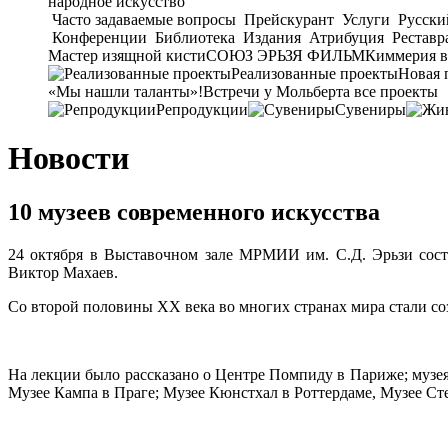
народное искусство
Часто задаваемые вопросы
Прейскурант
Услуги
Русски
Конференции
Библиотека
Издания
Атрибуция
Реставр
Мастер изящной кисти
СОЮЗ ЭРЬЗЯ ФИЛЬМ
Киммерия в
Реализованные проекты
Новая 
«Мы нашли таланты»!
Встречи у Мольберта
все проекты
Репродукции
Сувениры
Новости
10 музеев современного искусства
24 октября в Выставочном зале МРМИИ им. С.Д. Эрьзи сост
Виктор Махаев.
Со второй половины XX века во многих странах мира стали со
На лекции было рассказано о Центре Помпиду в Париже; музе
Музее Кампа в Праге; Музее Кюнстхал в Роттердаме, Музее Ст