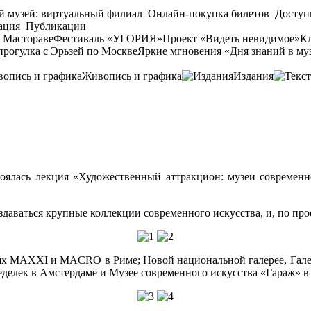
й музей: виртуальный филиал
Онлайн-покупка билетов
Доступ
ация
Публикации
 Мастораве
Фестиваль «УГОРИЯ»
Проект «Видеть невидимое»
Кл
прогулка с Эрьзей по Москве
Яркие мгновения «Дня знаний в му
Живопись и графика
Издания
оялась лекция «Художественный аттракцион: музеи современно
здаваться крупные коллекции современного искусства, и, по пр
ях MAXXI и MACRO в Риме; Новой национальной галерее, Галер
еделек в Амстердаме и Музее современного искусства «Гараж» в