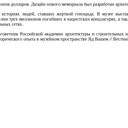
ионов долларов. Дизайн нового мемориала был разработан архи
историях людей, ставших жертвой геноцида. В музее выст
милии трех миллионов погибших в нацистских концлагерях, а та
ьных сетях.
, советник Российской академии архитектуры и строительных
исторического опыта в музейном пространстве Яд Вашем // Вест