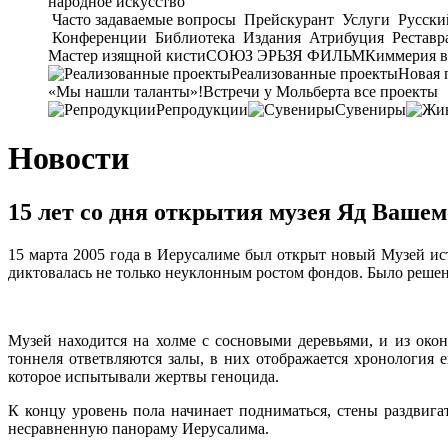
народное искусство
Часто задаваемые вопросы
Прейскурант
Услуги
Русски
Конференции
Библиотека
Издания
Атрибуция
Реставр
Мастер изящной кисти
СОЮЗ ЭРЬЗЯ ФИЛЬМ
Киммерия в
Реализованные проекты
Новая 
«Мы нашли таланты»!
Встречи у Мольберта
все проекты
Репродукции
Сувениры
Новости
15 лет со дня открытия музея Яд Вашем
15 марта 2005 года в Иерусалиме был открыт новый Музей ист
диктовалась не только неуклонным ростом фондов. Было решен
Музей находится на холме с сосновыми деревьями, и из око
тоннеля ответвляются залы, в них отображается хронология 
которое испытывали жертвы геноцида.
К концу уровень пола начинает подниматься, стены раздвига
несравненную панораму Иерусалима.