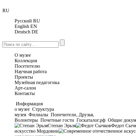
RU
Русский
RU
English
EN
Deutsch
DE
О музее
Коллекция
Посетителю
Научная работа
Проекты
Музейная педагогика
Арт-салон
Контакты
Информация
о музее
Структура
музея
Филиалы
Попечители, Друзья,
Волонтеры
Почетные гости
Госкаталог.рф
Общие докум
Степан Эрьзя
Федот Сыч
искусство Мордовии