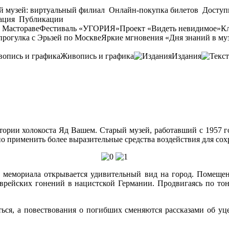
й музей: виртуальный филиал
Онлайн-покупка билетов
Доступ
ация
Публикации
 Мастораве
Фестиваль «УГОРИЯ»
Проект «Видеть невидимое»
Кл
прогулка с Эрьзей по Москве
Яркие мгновения «Дня знаний в му
Живопись и графика
Издания
ории холокоста Яд Вашем. Старый музей, работавший с 1957 го
о применить более выразительные средства воздействия для сох
н мемориала открывается удивительный вид на город. Помеще
еврейских гонений в нацистской Германии. Продвигаясь по то
ться, а повествования о погибших сменяются рассказами об уц