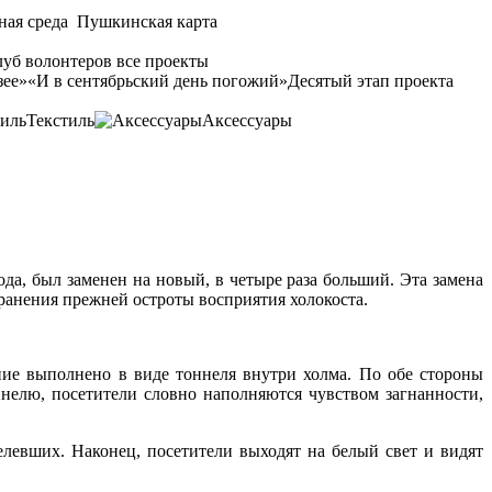
ная среда
Пушкинская карта
уб волонтеров
все проекты
зее»
«И в сентябрьский день погожий»
Десятый этап проекта
Текстиль
Аксессуары
да, был заменен на новый, в четыре раза больший. Эта замена
ранения прежней остроты восприятия холокоста.
ние выполнено в виде тоннеля внутри холма. По обе стороны
ннелю, посетители словно наполняются чувством загнанности,
елевших. Наконец, посетители выходят на белый свет и видят