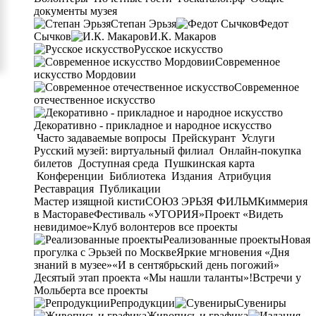
документы музея
Степан Эрьзя
Федот
Сычков
И.К. Макаров
Русское искусство
Современное
искусство Мордовии
Современное
отечественное искусство
Декоративно - прикладное и народное искусство
Часто задаваемые вопросы
Прейскурант
Услуги
Русский музей: виртуальный филиал
Онлайн-покупка
билетов
Доступная среда
Пушкинская карта
Конференции
Библиотека
Издания
Атрибуция
Реставрация
Публикации
Мастер изящной кисти
СОЮЗ ЭРЬЗЯ ФИЛЬМ
Киммерия
в Мастораве
Фестиваль «УГОРИЯ»
Проект «Видеть
невидимое»
Клуб волонтеров
все проекты
Реализованные проекты
Новая
прогулка с Эрьзей по Москве
Яркие мгновения «Дня
знаний в музее»
«И в сентябрьский день погожий»
Десятый этап проекта «Мы нашли таланты»!
Встречи у
Мольберта
все проекты
Репродукции
Сувениры
Живопись и графика