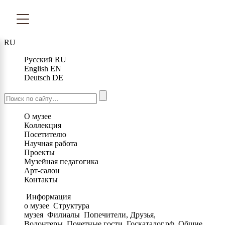
RU
Русский
RU
English
EN
Deutsch
DE
О музее
Коллекция
Посетителю
Научная работа
Проекты
Музейная педагогика
Арт-салон
Контакты
Информация
о музее
Структура
музея
Филиалы
Попечители, Друзья,
Волонтеры
Почетные гости
Госкаталог.рф
Общие