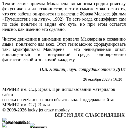
Технические приемы Макларена во многом сродни ремеслу
фокусников и иллюзионистов, в этом смысле можно сказать,
что его работы опираются на наследие Жоржа Мельеса (фильм
«Путешествие на луну», 1902). То есть когда спецэффект сам
по себе понятен и видна его суть, но при этом остается
неясно, как именно это сделано.
Чистое движение в анимации привело Макларена к созданию
языка, понятного для всех. Этот тезис можно сформулировать
так: мультфильмы Макларена – это невизуальный опыт,
воплощенный в визуальной среде, одновременно
фантастической и знакомой каждому.
П.В. Лапшин, науч. сотрудник отдела ДПИ
26 октября 2023 в 16:20
МРМИИ им. С.Д. Эрьзи. При использовании материалов
сайта
ссылка на
erzia-museum.ru
обязательна. Поддержка сайта:
МРМИИ им. С.Д. Эрьзи
© 2008-2026
lucky jet
crazy monkey
ВЕРСИЯ ДЛЯ СЛАБОВИДЯЩИХ