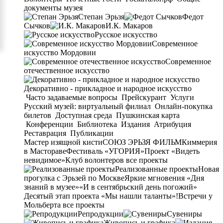
документы музея
Степан Эрьзя
Федот
Сычков
И.К. Макаров
Русское искусство
Современное
искусство Мордовии
Современное
отечественное искусство
Декоративно - прикладное и народное искусство
Часто задаваемые вопросы
Прейскурант
Услуги
Русский музей: виртуальный филиал
Онлайн-покупка
билетов
Доступная среда
Пушкинская карта
Конференции
Библиотека
Издания
Атрибуция
Реставрация
Публикации
Мастер изящной кисти
СОЮЗ ЭРЬЗЯ ФИЛЬМ
Киммерия
в Мастораве
Фестиваль «УГОРИЯ»
Проект «Видеть
невидимое»
Клуб волонтеров
все проекты
Реализованные проекты
Новая
прогулка с Эрьзей по Москве
Яркие мгновения «Дня
знаний в музее»
«И в сентябрьский день погожий»
Десятый этап проекта «Мы нашли таланты»!
Встречи у
Мольберта
все проекты
Репродукции
Сувениры
Живопись и графика