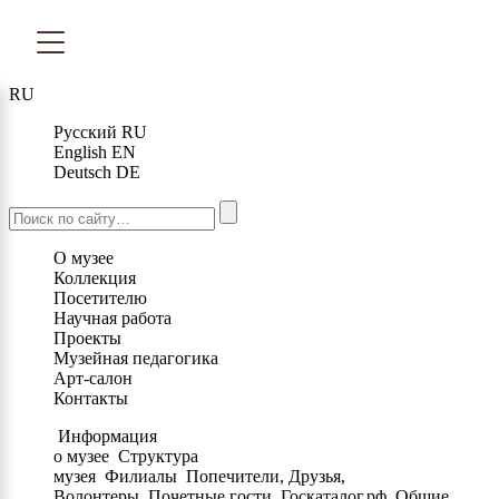
RU
Русский
RU
English
EN
Deutsch
DE
О музее
Коллекция
Посетителю
Научная работа
Проекты
Музейная педагогика
Арт-салон
Контакты
Информация
о музее
Структура
музея
Филиалы
Попечители, Друзья,
Волонтеры
Почетные гости
Госкаталог.рф
Общие