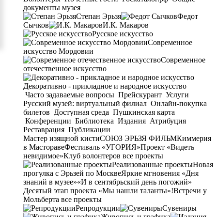
документы музея
Степан Эрьзя
Федот
Сычков
И.К. Макаров
Русское искусство
Современное
искусство Мордовии
Современное
отечественное искусство
Декоративно - прикладное и народное искусство
Часто задаваемые вопросы
Прейскурант
Услуги
Русский музей: виртуальный филиал
Онлайн-покупка
билетов
Доступная среда
Пушкинская карта
Конференции
Библиотека
Издания
Атрибуция
Реставрация
Публикации
Мастер изящной кисти
СОЮЗ ЭРЬЗЯ ФИЛЬМ
Киммерия
в Мастораве
Фестиваль «УГОРИЯ»
Проект «Видеть
невидимое»
Клуб волонтеров
все проекты
Реализованные проекты
Новая
прогулка с Эрьзей по Москве
Яркие мгновения «Дня
знаний в музее»
«И в сентябрьский день погожий»
Десятый этап проекта «Мы нашли таланты»!
Встречи у
Мольберта
все проекты
Репродукции
Сувениры
Живопись и графика