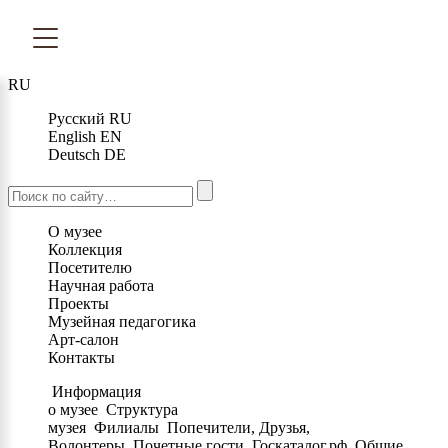
RU
Русский
RU
English
EN
Deutsch
DE
О музее
Коллекция
Посетителю
Научная работа
Проекты
Музейная педагогика
Арт-салон
Контакты
Информация
о музее
Структура
музея
Филиалы
Попечители, Друзья,
Волонтеры
Почетные гости
Госкаталог.рф
Общие