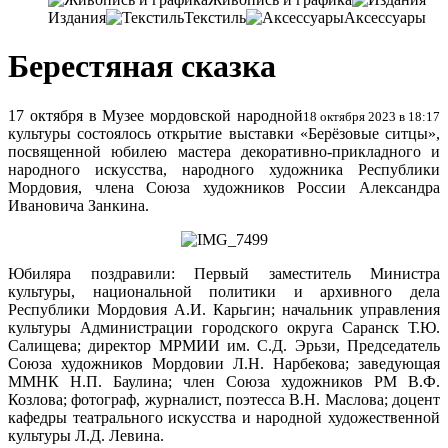
Издания
Текстиль
Аксессуары
Берестяная сказка
17 октября в Музее мордовской народной
18 октября 2023 в 18:17
культуры состоялось открытие выставки «Берёзовые ситцы»,
посвященной юбилею мастера декоративно-прикладного и
народного искусства, народного художника Республики
Мордовия, члена Союза художников России Александра
Ивановича Занкина.
Юбиляра поздравили: Первый заместитель Министра
культуры, национальной политики и архивного дела
Республики Мордовия А.И. Карьгин; начальник управления
культуры Администрации городского округа Саранск Т.Ю.
Салищева; директор МРМИИ им. С.Д. Эрьзи, Председатель
Союза художников Мордовии Л.Н. Нарбекова; заведующая
ММНК Н.П. Баулина; член Союза художников РМ В.Ф.
Козлова; фотограф, журналист, поэтесса В.Н. Маслова; доцент
кафедры театрального искусства и народной художественной
культуры Л.Д. Левина.