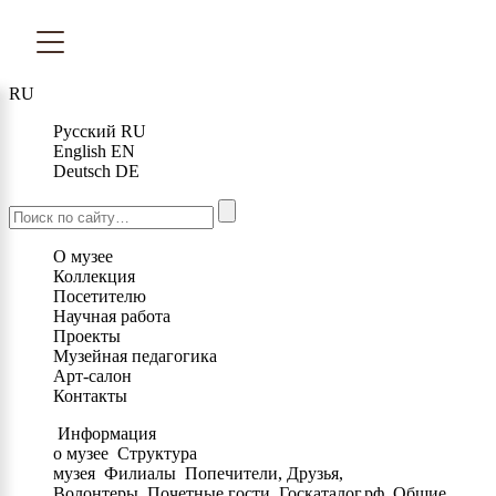
RU
Русский
RU
English
EN
Deutsch
DE
О музее
Коллекция
Посетителю
Научная работа
Проекты
Музейная педагогика
Арт-салон
Контакты
Информация
о музее
Структура
музея
Филиалы
Попечители, Друзья,
Волонтеры
Почетные гости
Госкаталог.рф
Общие