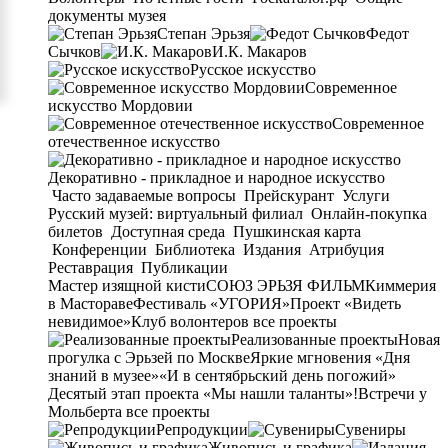
документы музея
Степан Эрьзя
Федот
Сычков
И.К. Макаров
Русское искусство
Современное
искусство Мордовии
Современное
отечественное искусство
Декоративно - прикладное и народное искусство
Часто задаваемые вопросы
Прейскурант
Услуги
Русский музей: виртуальный филиал
Онлайн-покупка
билетов
Доступная среда
Пушкинская карта
Конференции
Библиотека
Издания
Атрибуция
Реставрация
Публикации
Мастер изящной кисти
СОЮЗ ЭРЬЗЯ ФИЛЬМ
Киммерия
в Мастораве
Фестиваль «УГОРИЯ»
Проект «Видеть
невидимое»
Клуб волонтеров
все проекты
Реализованные проекты
Новая
прогулка с Эрьзей по Москве
Яркие мгновения «Дня
знаний в музее»
«И в сентябрьский день погожий»
Десятый этап проекта «Мы нашли таланты»!
Встречи у
Мольберта
все проекты
Репродукции
Сувениры
Живопись и графика