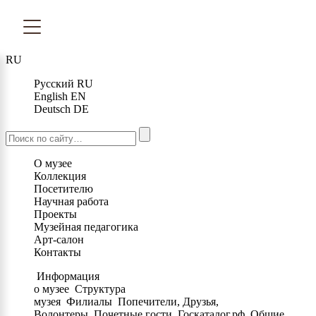
RU
Русский
RU
English
EN
Deutsch
DE
О музее
Коллекция
Посетителю
Научная работа
Проекты
Музейная педагогика
Арт-салон
Контакты
Информация
о музее
Структура
музея
Филиалы
Попечители, Друзья,
Волонтеры
Почетные гости
Госкаталог.рф
Общие