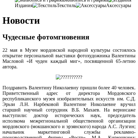
Издания
Текстиль
Аксессуары
Новости
Чудесные фотомгновения
22 мая в Музее мордовской народной культуры состоялось
открытие персональной выставки фотохудожника Валентины
Масловой «И чуден каждый миг», посвященной 65-летию
автора.
Поздравить Валентину Николаевну пришли более 40 человек.
Приветственный адрес от директора Мордовского
республиканского музея изобразительных искусств им. С.Д.
Эрьзи Л.Н. Нарбековой Валентине Николаевне вручил
старший научный сотрудник В.Б. Махаев. На вернисаже
выступили: доктор исторических наук, председатель
исполкома межрегиональной общественной организации
мордовского (мокшанского и эрзянского) народа А.С. Лузгин;
начальник маркетинговой службы рекламно-
производственной фирмы «Ростр» М.А. Кирюшкина;