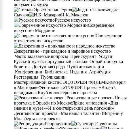
документы музея
Степан Эрьзя
Федот
Сычков
И.К. Макаров
Русское искусство
Современное
искусство Мордовии
Современное
отечественное искусство
Декоративно - прикладное и народное искусство
Часто задаваемые вопросы
Прейскурант
Услуги
Русский музей: виртуальный филиал
Онлайн-покупка
билетов
Доступная среда
Пушкинская карта
Конференции
Библиотека
Издания
Атрибуция
Реставрация
Публикации
Мастер изящной кисти
СОЮЗ ЭРЬЗЯ ФИЛЬМ
Киммерия
в Мастораве
Фестиваль «УГОРИЯ»
Проект «Видеть
невидимое»
Клуб волонтеров
все проекты
Реализованные проекты
Новая
прогулка с Эрьзей по Москве
Яркие мгновения «Дня
знаний в музее»
«И в сентябрьский день погожий»
Десятый этап проекта «Мы нашли таланты»!
Встречи у
Мольберта
все проекты
Репродукции
Сувениры
Живопись и графика