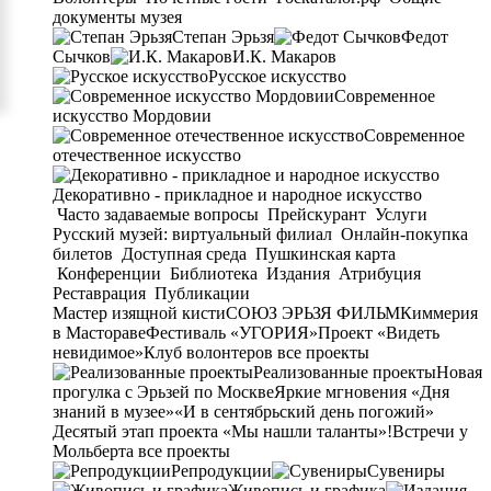
документы музея
Степан Эрьзя
Федот
Сычков
И.К. Макаров
Русское искусство
Современное
искусство Мордовии
Современное
отечественное искусство
Декоративно - прикладное и народное искусство
Часто задаваемые вопросы
Прейскурант
Услуги
Русский музей: виртуальный филиал
Онлайн-покупка
билетов
Доступная среда
Пушкинская карта
Конференции
Библиотека
Издания
Атрибуция
Реставрация
Публикации
Мастер изящной кисти
СОЮЗ ЭРЬЗЯ ФИЛЬМ
Киммерия
в Мастораве
Фестиваль «УГОРИЯ»
Проект «Видеть
невидимое»
Клуб волонтеров
все проекты
Реализованные проекты
Новая
прогулка с Эрьзей по Москве
Яркие мгновения «Дня
знаний в музее»
«И в сентябрьский день погожий»
Десятый этап проекта «Мы нашли таланты»!
Встречи у
Мольберта
все проекты
Репродукции
Сувениры
Живопись и графика