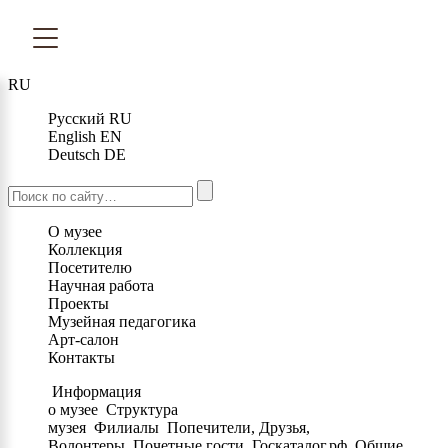
RU
Русский
RU
English
EN
Deutsch
DE
О музее
Коллекция
Посетителю
Научная работа
Проекты
Музейная педагогика
Арт-салон
Контакты
Информация
о музее
Структура
музея
Филиалы
Попечители, Друзья,
Волонтеры
Почетные гости
Госкаталог.рф
Общие