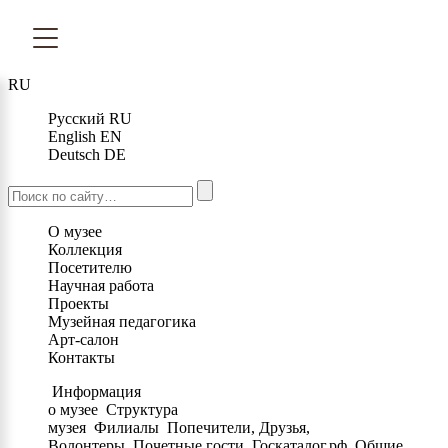
RU
Русский
RU
English
EN
Deutsch
DE
О музее
Коллекция
Посетителю
Научная работа
Проекты
Музейная педагогика
Арт-салон
Контакты
Информация
о музее
Структура
музея
Филиалы
Попечители, Друзья,
Волонтеры
Почетные гости
Госкаталог.рф
Общие