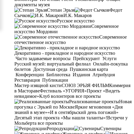
документы музея
Степан Эрьзя
Федот
Сычков
И.К. Макаров
Русское искусство
Современное
искусство Мордовии
Современное
отечественное искусство
Декоративно - прикладное и народное искусство
Часто задаваемые вопросы
Прейскурант
Услуги
Русский музей: виртуальный филиал
Онлайн-покупка
билетов
Доступная среда
Пушкинская карта
Конференции
Библиотека
Издания
Атрибуция
Реставрация
Публикации
Мастер изящной кисти
СОЮЗ ЭРЬЗЯ ФИЛЬМ
Киммерия
в Мастораве
Фестиваль «УГОРИЯ»
Проект «Видеть
невидимое»
Клуб волонтеров
все проекты
Реализованные проекты
Новая
прогулка с Эрьзей по Москве
Яркие мгновения «Дня
знаний в музее»
«И в сентябрьский день погожий»
Десятый этап проекта «Мы нашли таланты»!
Встречи у
Мольберта
все проекты
Репродукции
Сувениры
Живопись и графика