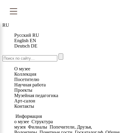
RU
Русский
RU
English
EN
Deutsch
DE
О музее
Коллекция
Посетителю
Научная работа
Проекты
Музейная педагогика
Арт-салон
Контакты
Информация
о музее
Структура
музея
Филиалы
Попечители, Друзья,
Волонтеры
Почетные гости
Госкаталог.рф
Общие