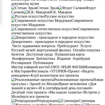
документы музея
Степан Эрьзя
Федот
Сычков
И.К. Макаров
Русское искусство
Современное
искусство Мордовии
Современное
отечественное искусство
Декоративно - прикладное и народное искусство
Часто задаваемые вопросы
Прейскурант
Услуги
Русский музей: виртуальный филиал
Онлайн-покупка
билетов
Доступная среда
Пушкинская карта
Конференции
Библиотека
Издания
Атрибуция
Реставрация
Публикации
Мастер изящной кисти
СОЮЗ ЭРЬЗЯ ФИЛЬМ
Киммерия
в Мастораве
Фестиваль «УГОРИЯ»
Проект «Видеть
невидимое»
Клуб волонтеров
все проекты
Реализованные проекты
Новая
прогулка с Эрьзей по Москве
Яркие мгновения «Дня
знаний в музее»
«И в сентябрьский день погожий»
Десятый этап проекта «Мы нашли таланты»!
Встречи у
Мольберта
все проекты
Репродукции
Сувениры
Живопись и графика