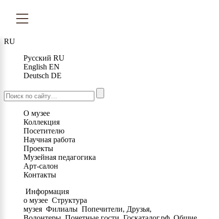
RU
Русский
RU
English
EN
Deutsch
DE
О музее
Коллекция
Посетителю
Научная работа
Проекты
Музейная педагогика
Арт-салон
Контакты
Информация
о музее
Структура
музея
Филиалы
Попечители, Друзья,
Волонтеры
Почетные гости
Госкаталог.рф
Общие