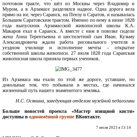
почтовом тракте, что шёл из Москвы через Владимир и
Муром, а в Арзамасе разделялся надвое. Одна дорога вела
прямо на юг, через Саранск, на Пензу и Саратов, и называлась
Большим Саратовским трактом. Именно по нему в июне 1828
года выпускник Арзамасской живописной школы К.А.
Макаров ехал в Саранск. А вместе с ним в повозке сидели
жена Анна Терентьевна и шестилетний сын Иван. Кузьму
Александровича ждали работа рисовального учителя в
уездном училище и исполнение мечты – открытие
собственной школы живописи. 27 июля 1828 года Саранская
живописная школа приняла первых учеников.
Из Арзамаса мы ехали по этой же дороге, уставшие, но
довольные тем, что побывали в местах, где начинался
жизненный путь нашего знаменитого земляка.
Н.С. Осянина, заведующая отделом музейной педагогики
Больше новостей проекта «Мастер изящной кисти»
доступны в
одноимённой группе
ВКонтакте.
7 июля 2023 в 13:14