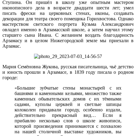
Ступина. Он пришёл в школу уже опытным мастером
иконописного дела в возрасте двадцати шести лет; умел
писать фрески на церковных стенах, иконы, создавать
декорации для театра своего помещика Горихвостова. Однако
мастерством светского портрета Кузьма Александрович
овладел именно в Арзамасской школе, а затем научил этому
старшего сына Ивана. С желанием воздать благодарность
Арзамасу и в целом Нижегородской земле мы приехали в
Арзамас.
Мария Семёновна Жукова, русская писательница, чьё детство
и юность прошли в Арзамасе, в 1839 году писала о родном
городе:
«Большие зубчатые стены монастырей с их
башнями и каменными кельями, множество также
каменных обывательских домов с их тёмными
садами, куполы церквей и светлые шпицы
колоколен придавали городу, особенно издали,
действительно прекрасный вид… Если я
прибавлю несколько слов о школе живописи,
которой произведения принимаются с похвалою
на нашей столичной выставке художников, вы