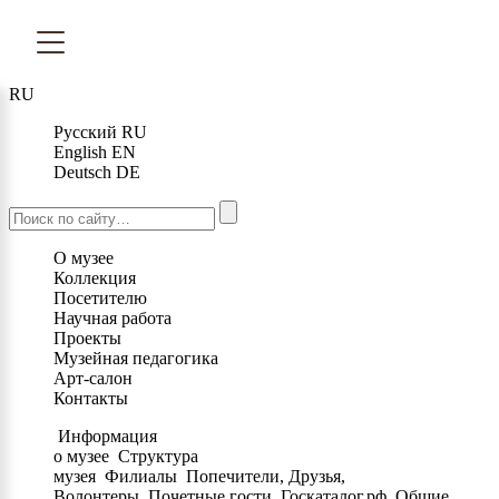
RU
Русский
RU
English
EN
Deutsch
DE
О музее
Коллекция
Посетителю
Научная работа
Проекты
Музейная педагогика
Арт-салон
Контакты
Информация
о музее
Структура
музея
Филиалы
Попечители, Друзья,
Волонтеры
Почетные гости
Госкаталог.рф
Общие