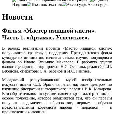
Издания
Текстиль
Аксессуары
Новости
Фильм «Мастер изящной кисти».
Часть 1. «Арзамас. Успенское».
В рамках реализации проекта «Мастер изящной кисти»,
получившего грантовую поддержку Президентского фонда
культурных инициатив, началась съёмка научно-популярного
фильма об Иване Кузьмиче Макарове. В рабочую группу
входят сценарист, автор проекта Н.С. Осянина, режиссёр Т.П.
Бебенова, операторы С.А. Бебенов и И.С. Гангаев.
Мордовский республиканский музей изобразительных
искусств имени С.Д. Эрьзи является научным центром по
изучению биографии и творческого наследия И.К. Макарова.
В изобразительном искусстве нашего края мастер занимает
особое положение, которое объясняется тем, что он первым
получил академическое образование, первым изобразил
представительниц коренного народа – мордовок — в
произведении живописи.