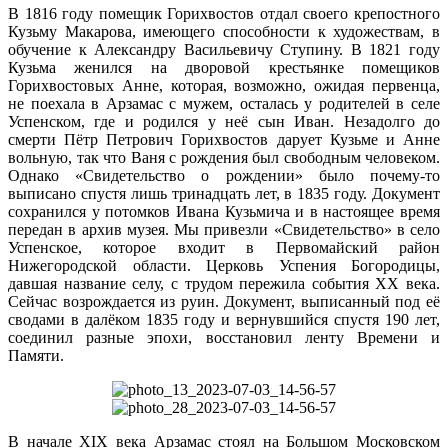
В 1816 году помещик Горихвостов отдал своего крепостного
Кузьму Макарова, имеющего способности к художествам, в
обучение к Александру Васильевичу Ступину. В 1821 году
Кузьма женился на дворовой крестьянке помещиков
Горихвостовых Анне, которая, возможно, ожидая первенца,
не поехала в Арзамас с мужем, осталась у родителей в селе
Успенском, где и родился у неё сын Иван. Незадолго до
смерти Пётр Петрович Горихвостов дарует Кузьме и Анне
вольную, так что Ваня с рождения был свободным человеком.
Однако «Свидетельство о рождении» было почему-то
выписано спустя лишь тринадцать лет, в 1835 году. Документ
сохранился у потомков Ивана Кузьмича и в настоящее время
передан в архив музея. Мы привезли «Свидетельство» в село
Успенское, которое входит в Первомайский район
Нижегородской области. Церковь Успения Богородицы,
давшая название селу, с трудом пережила события XX века.
Сейчас возрождается из руин. Документ, выписанный под её
сводами в далёком 1835 году и вернувшийся спустя 190 лет,
соединил разные эпохи, восстановил ленту Времени и
Памяти.
В начале XIX века Арзамас стоял на Большом Московском