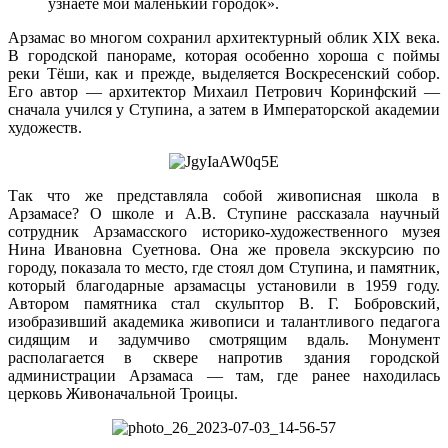
узнаете мой маленький городок».
Арзамас во многом сохранил архитектурный облик XIX века.
В городской панораме, которая особенно хороша с поймы
реки Тёши, как и прежде, выделяется Воскресенский собор.
Его автор — архитектор Михаил Петрович Коринфский —
сначала учился у Ступина, а затем в Императорской академии
художеств.
Так что же представляла собой живописная школа в
Арзамасе? О школе и А.В. Ступине рассказала научный
сотрудник Арзамасского историко-художественного музея
Нина Ивановна Суетнова. Она же провела экскурсию по
городу, показала то место, где стоял дом Ступина, и памятник,
который благодарные арзамасцы установили в 1959 году.
Автором памятника стал скульптор В. Г. Бобровский,
изобразивший академика живописи и талантливого педагога
сидящим и задумчиво смотрящим вдаль. Монумент
располагается в сквере напротив здания городской
администрации Арзамаса — там, где ранее находилась
церковь Живоначальной Троицы.