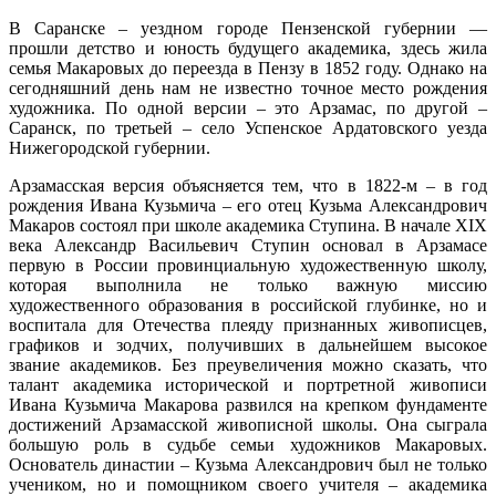
В Саранске – уездном городе Пензенской губернии —
прошли детство и юность будущего академика, здесь жила
семья Макаровых до переезда в Пензу в 1852 году. Однако на
сегодняшний день нам не известно точное место рождения
художника. По одной версии – это Арзамас, по другой –
Саранск, по третьей – село Успенское Ардатовского уезда
Нижегородской губернии.
Арзамасская версия объясняется тем, что в 1822-м – в год
рождения Ивана Кузьмича – его отец Кузьма Александрович
Макаров состоял при школе академика Ступина. В начале XIX
века Александр Васильевич Ступин основал в Арзамасе
первую в России провинциальную художественную школу,
которая выполнила не только важную миссию
художественного образования в российской глубинке, но и
воспитала для Отечества плеяду признанных живописцев,
графиков и зодчих, получивших в дальнейшем высокое
звание академиков. Без преувеличения можно сказать, что
талант академика исторической и портретной живописи
Ивана Кузьмича Макарова развился на крепком фундаменте
достижений Арзамасской живописной школы. Она сыграла
большую роль в судьбе семьи художников Макаровых.
Основатель династии – Кузьма Александрович был не только
учеником, но и помощником своего учителя – академика