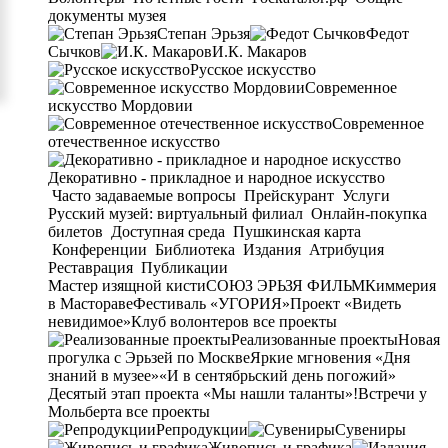
документы музея
Степан Эрьзя
Федот
Сычков
И.К. Макаров
Русское искусство
Современное
искусство Мордовии
Современное
отечественное искусство
Декоративно - прикладное и народное искусство
Часто задаваемые вопросы
Прейскурант
Услуги
Русский музей: виртуальный филиал
Онлайн-покупка
билетов
Доступная среда
Пушкинская карта
Конференции
Библиотека
Издания
Атрибуция
Реставрация
Публикации
Мастер изящной кисти
СОЮЗ ЭРЬЗЯ ФИЛЬМ
Киммерия
в Мастораве
Фестиваль «УГОРИЯ»
Проект «Видеть
невидимое»
Клуб волонтеров
все проекты
Реализованные проекты
Новая
прогулка с Эрьзей по Москве
Яркие мгновения «Дня
знаний в музее»
«И в сентябрьский день погожий»
Десятый этап проекта «Мы нашли таланты»!
Встречи у
Мольберта
все проекты
Репродукции
Сувениры
Живопись и графика