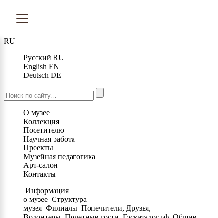
RU
Русский
RU
English
EN
Deutsch
DE
О музее
Коллекция
Посетителю
Научная работа
Проекты
Музейная педагогика
Арт-салон
Контакты
Информация
о музее
Структура
музея
Филиалы
Попечители, Друзья,
Волонтеры
Почетные гости
Госкаталог.рф
Общие