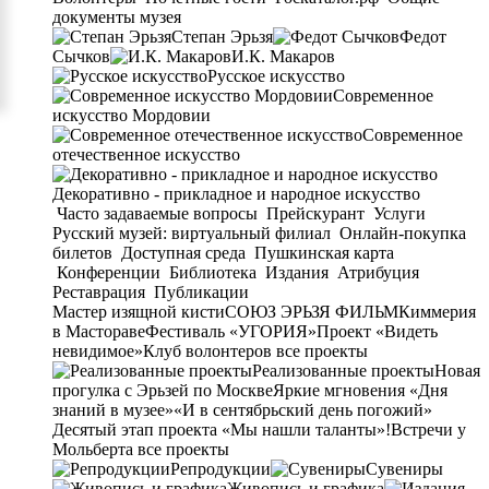
документы музея
Степан Эрьзя
Федот
Сычков
И.К. Макаров
Русское искусство
Современное
искусство Мордовии
Современное
отечественное искусство
Декоративно - прикладное и народное искусство
Часто задаваемые вопросы
Прейскурант
Услуги
Русский музей: виртуальный филиал
Онлайн-покупка
билетов
Доступная среда
Пушкинская карта
Конференции
Библиотека
Издания
Атрибуция
Реставрация
Публикации
Мастер изящной кисти
СОЮЗ ЭРЬЗЯ ФИЛЬМ
Киммерия
в Мастораве
Фестиваль «УГОРИЯ»
Проект «Видеть
невидимое»
Клуб волонтеров
все проекты
Реализованные проекты
Новая
прогулка с Эрьзей по Москве
Яркие мгновения «Дня
знаний в музее»
«И в сентябрьский день погожий»
Десятый этап проекта «Мы нашли таланты»!
Встречи у
Мольберта
все проекты
Репродукции
Сувениры
Живопись и графика