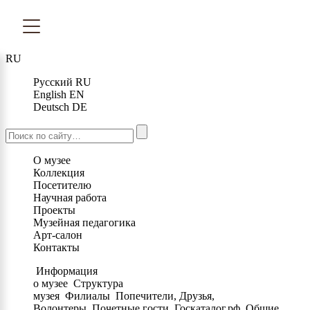
RU
Русский
RU
English
EN
Deutsch
DE
О музее
Коллекция
Посетителю
Научная работа
Проекты
Музейная педагогика
Арт-салон
Контакты
Информация
о музее
Структура
музея
Филиалы
Попечители, Друзья,
Волонтеры
Почетные гости
Госкаталог.рф
Общие