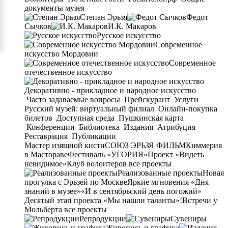
документы музея
Степан Эрьзя
Федот
Сычков
И.К. Макаров
Русское искусство
Современное
искусство Мордовии
Современное
отечественное искусство
Декоративно - прикладное и народное искусство
Часто задаваемые вопросы
Прейскурант
Услуги
Русский музей: виртуальный филиал
Онлайн-покупка
билетов
Доступная среда
Пушкинская карта
Конференции
Библиотека
Издания
Атрибуция
Реставрация
Публикации
Мастер изящной кисти
СОЮЗ ЭРЬЗЯ ФИЛЬМ
Киммерия
в Мастораве
Фестиваль «УГОРИЯ»
Проект «Видеть
невидимое»
Клуб волонтеров
все проекты
Реализованные проекты
Новая
прогулка с Эрьзей по Москве
Яркие мгновения «Дня
знаний в музее»
«И в сентябрьский день погожий»
Десятый этап проекта «Мы нашли таланты»!
Встречи у
Мольберта
все проекты
Репродукции
Сувениры
Живопись и графика