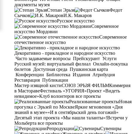
документы музея
Степан Эрьзя
Федот
Сычков
И.К. Макаров
Русское искусство
Современное
искусство Мордовии
Современное
отечественное искусство
Декоративно - прикладное и народное искусство
Часто задаваемые вопросы
Прейскурант
Услуги
Русский музей: виртуальный филиал
Онлайн-покупка
билетов
Доступная среда
Пушкинская карта
Конференции
Библиотека
Издания
Атрибуция
Реставрация
Публикации
Мастер изящной кисти
СОЮЗ ЭРЬЗЯ ФИЛЬМ
Киммерия
в Мастораве
Фестиваль «УГОРИЯ»
Проект «Видеть
невидимое»
Клуб волонтеров
все проекты
Реализованные проекты
Новая
прогулка с Эрьзей по Москве
Яркие мгновения «Дня
знаний в музее»
«И в сентябрьский день погожий»
Десятый этап проекта «Мы нашли таланты»!
Встречи у
Мольберта
все проекты
Репродукции
Сувениры
Живопись и графика