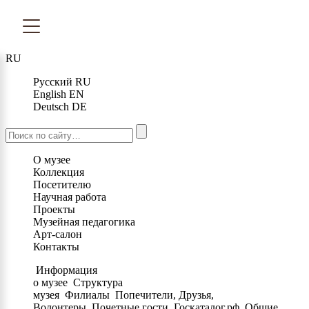
RU
Русский
RU
English
EN
Deutsch
DE
О музее
Коллекция
Посетителю
Научная работа
Проекты
Музейная педагогика
Арт-салон
Контакты
Информация
о музее
Структура
музея
Филиалы
Попечители, Друзья,
Волонтеры
Почетные гости
Госкаталог.рф
Общие