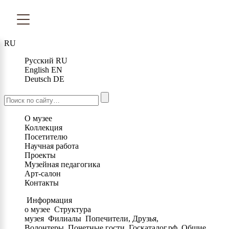
RU
Русский
RU
English
EN
Deutsch
DE
О музее
Коллекция
Посетителю
Научная работа
Проекты
Музейная педагогика
Арт-салон
Контакты
Информация
о музее
Структура
музея
Филиалы
Попечители, Друзья,
Волонтеры
Почетные гости
Госкаталог.рф
Общие