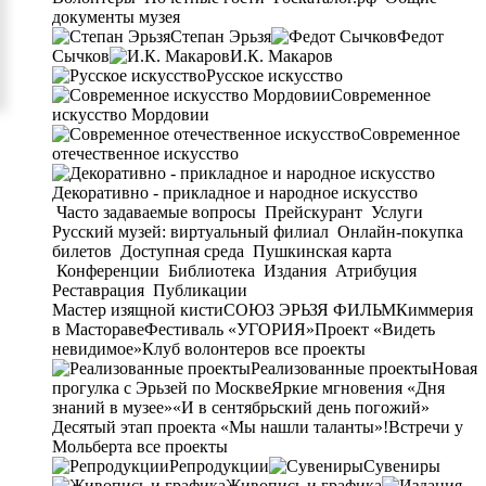
документы музея
Степан Эрьзя
Федот
Сычков
И.К. Макаров
Русское искусство
Современное
искусство Мордовии
Современное
отечественное искусство
Декоративно - прикладное и народное искусство
Часто задаваемые вопросы
Прейскурант
Услуги
Русский музей: виртуальный филиал
Онлайн-покупка
билетов
Доступная среда
Пушкинская карта
Конференции
Библиотека
Издания
Атрибуция
Реставрация
Публикации
Мастер изящной кисти
СОЮЗ ЭРЬЗЯ ФИЛЬМ
Киммерия
в Мастораве
Фестиваль «УГОРИЯ»
Проект «Видеть
невидимое»
Клуб волонтеров
все проекты
Реализованные проекты
Новая
прогулка с Эрьзей по Москве
Яркие мгновения «Дня
знаний в музее»
«И в сентябрьский день погожий»
Десятый этап проекта «Мы нашли таланты»!
Встречи у
Мольберта
все проекты
Репродукции
Сувениры
Живопись и графика