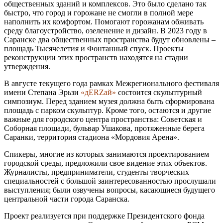
общественных зданий и комплексов. Это было сделано так
быстро, что город и горожане не смогли в полной мере
наполнить их комфортом. Помогают горожанам обживать
среду благоустройство, озеленение и дизайн. В 2023 году в
Саранске два общественных пространства будут обновлены –
площадь Тысячелетия и Фонтанный спуск. Проекты
реконструкции этих пространств находятся на стадии
утверждения.
В августе текущего года рамках Межрегионального фестиваля
имени Степана Эрьзи
«дERZай»
состоится скульптурный
симпозиум. Перед зданием музея должна быть сформирована
площадь с парком скульптур. Кроме того, остаются и другие
важные для городского центра пространства: Советская и
Соборная площади, бульвар Ушакова, протяженные берега
Саранки, территория стадиона «Мордовия Арена».
Спикеры, многие из которых занимаются проектированием
городской среды, предложили свое видение этих объектов.
Журналисты, предприниматели, студенты творческих
специальностей с большой заинтересованностью прослушали
выступления; были озвучены вопросы, касающиеся будущего
центральной части города Саранска.
Проект реализуется при поддержке Президентского фонда