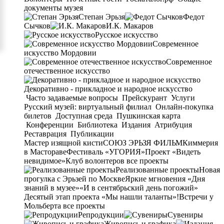
документы музея
Степан Эрьзя
Федот
Сычков
И.К. Макаров
Русское искусство
Современное
искусство Мордовии
Современное
отечественное искусство
Декоративно - прикладное и народное искусство
Часто задаваемые вопросы
Прейскурант
Услуги
Русский музей: виртуальный филиал
Онлайн-покупка
билетов
Доступная среда
Пушкинская карта
Конференции
Библиотека
Издания
Атрибуция
Реставрация
Публикации
Мастер изящной кисти
СОЮЗ ЭРЬЗЯ ФИЛЬМ
Киммерия
в Мастораве
Фестиваль «УГОРИЯ»
Проект «Видеть
невидимое»
Клуб волонтеров
все проекты
Реализованные проекты
Новая
прогулка с Эрьзей по Москве
Яркие мгновения «Дня
знаний в музее»
«И в сентябрьский день погожий»
Десятый этап проекта «Мы нашли таланты»!
Встречи у
Мольберта
все проекты
Репродукции
Сувениры
Живопись и графика