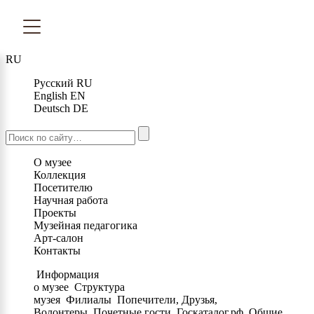
RU
Русский
RU
English
EN
Deutsch
DE
О музее
Коллекция
Посетителю
Научная работа
Проекты
Музейная педагогика
Арт-салон
Контакты
Информация
о музее
Структура
музея
Филиалы
Попечители, Друзья,
Волонтеры
Почетные гости
Госкаталог.рф
Общие