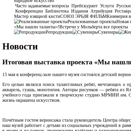
народное искусство
Часто задаваемые вопросы
Прейскурант
Услуги
Русски
Конференции
Библиотека
Издания
Атрибуция
Реставр
Мастер изящной кисти
СОЮЗ ЭРЬЗЯ ФИЛЬМ
Киммерия в
Реализованные проекты
Новая 
«Мы нашли таланты»!
Встречи у Мольберта
все проекты
Репродукции
Сувениры
Новости
Итоговая выставка проекта «Мы нашл
15 мая в конференц-зале нашего музея состоялся детский верн
Его целью являлся поиск талантливых ребят, мечтающих о п
акварель, гуашь, монотипия. Авторы рисунков — ребята из Я
учебного года приезжали в творческую студию МРМИИ им. С.
жизнь окрашена искусством.
Почётным гостем вернисажа стала руководитель Центра общ
наш музей работает с детьми из социальных учреждений в ра
в музеи и на пленэр, творческими взлётами и разочарованиям