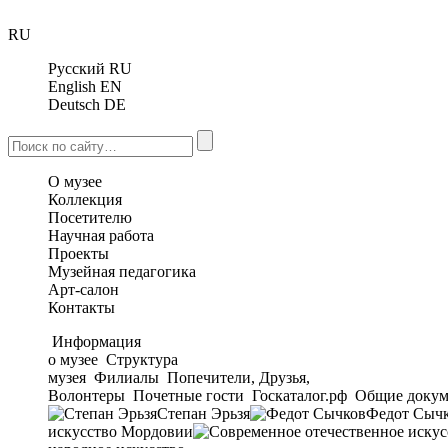
RU
Русский
RU
English
EN
Deutsch
DE
О музее
Коллекция
Посетителю
Научная работа
Проекты
Музейная педагогика
Арт-салон
Контакты
Информация
о музее
Структура
музея
Филиалы
Попечители, Друзья,
Волонтеры
Почетные гости
Госкаталог.рф
Общие докум
Степан Эрьзя
Федот Сыч
искусство Мордовии