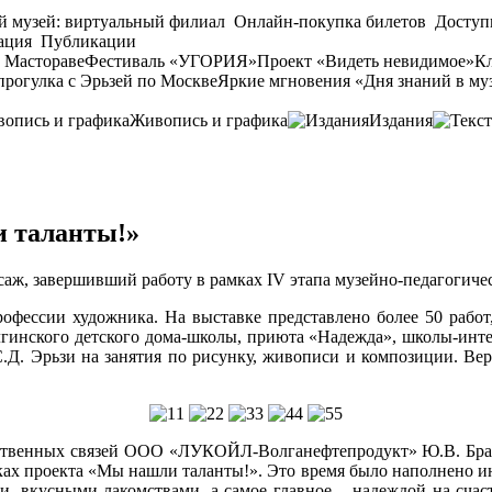
й музей: виртуальный филиал
Онлайн-покупка билетов
Доступ
ация
Публикации
 Мастораве
Фестиваль «УГОРИЯ»
Проект «Видеть невидимое»
Кл
прогулка с Эрьзей по Москве
Яркие мгновения «Дня знаний в му
Живопись и графика
Издания
и таланты!»
исаж, завершивший работу в рамках IV этапа музейно-педагогич
рофессии художника. На выставке представлено более 50 рабо
лгинского детского дома-школы, приюта «Надежда», школы-инте
Д. Эрьзи на занятия по рисунку, живописи и композиции. Вер
ественных связей ООО «ЛУКОЙЛ-Волганефтепродукт» Ю.В. Браго
мках проекта «Мы нашли таланты!». Это время было наполнено и
и, вкусными лакомствами, а самое главное – надеждой на счаст