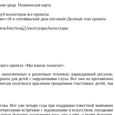
ная среда
Пушкинская карта
уб волонтеров
все проекты
зее»
«И в сентябрьский день погожий»
Десятый этап проекта
Текстиль
Аксессуары
еского проекта «Мы нашли таланты!».
т, выполненных в различных техниках: карандашный рисунок,
рната для детей с нарушениями слуха. Все они на протяжении
нисаж получился красивым праздником счастливых детей, чья
ва. Вот уже четыре года при поддержке известной компании
нтересными встречами с художниками и искусством, поездками
ливое будущее; осознанием того, что о нём, о твоём будущем,