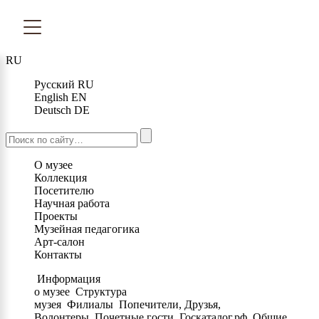
RU
Русский
RU
English
EN
Deutsch
DE
О музее
Коллекция
Посетителю
Научная работа
Проекты
Музейная педагогика
Арт-салон
Контакты
Информация
о музее
Структура
музея
Филиалы
Попечители, Друзья,
Волонтеры
Почетные гости
Госкаталог.рф
Общие