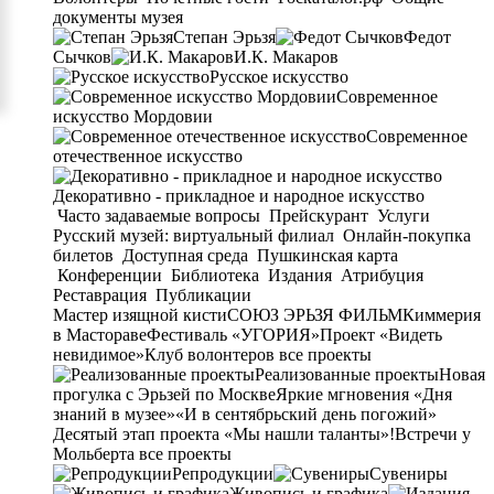
документы музея
Степан Эрьзя
Федот
Сычков
И.К. Макаров
Русское искусство
Современное
искусство Мордовии
Современное
отечественное искусство
Декоративно - прикладное и народное искусство
Часто задаваемые вопросы
Прейскурант
Услуги
Русский музей: виртуальный филиал
Онлайн-покупка
билетов
Доступная среда
Пушкинская карта
Конференции
Библиотека
Издания
Атрибуция
Реставрация
Публикации
Мастер изящной кисти
СОЮЗ ЭРЬЗЯ ФИЛЬМ
Киммерия
в Мастораве
Фестиваль «УГОРИЯ»
Проект «Видеть
невидимое»
Клуб волонтеров
все проекты
Реализованные проекты
Новая
прогулка с Эрьзей по Москве
Яркие мгновения «Дня
знаний в музее»
«И в сентябрьский день погожий»
Десятый этап проекта «Мы нашли таланты»!
Встречи у
Мольберта
все проекты
Репродукции
Сувениры
Живопись и графика