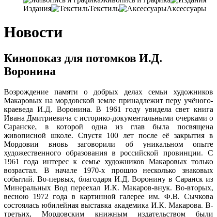
Издания
Текстиль
Аксессуары
Новости
Кинопоказ для потомков И.Д.
Воронина
Возрождение памяти о добрых делах семьи художников
Макаровых на мордовской земле принадлежит перу учёного-
краеведа И.Д. Воронина. В 1961 году увидела свет книга
Ивана Дмитриевича с историко-документальными очерками о
Саранске, в которой одна из глав была посвящена
живописной школе. Спустя 100 лет после её закрытия в
Мордовии вновь заговорили об уникальном опыте
художественного образования в российской провинции. С
1961 года интерес к семье художников Макаровых только
возрастал. В начале 1970-х прошло несколько знаковых
событий. Во-первых, благодаря И.Д. Воронину в Саранск из
Минеральных Вод переехал И.К. Макаров-внук. Во-вторых,
весною 1972 года в картинной галерее им. Ф.В. Сычкова
состоялась юбилейная выставка академика И.К. Макарова. В-
третьих, Мордовским книжным издательством были