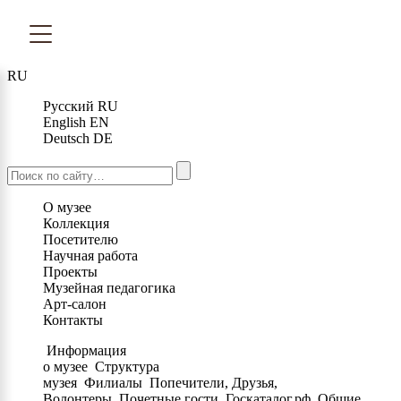
RU
Русский
RU
English
EN
Deutsch
DE
О музее
Коллекция
Посетителю
Научная работа
Проекты
Музейная педагогика
Арт-салон
Контакты
Информация
о музее
Структура
музея
Филиалы
Попечители, Друзья,
Волонтеры
Почетные гости
Госкаталог.рф
Общие