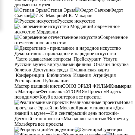
документы музея
Степан Эрьзя
Федот
Сычков
И.К. Макаров
Русское искусство
Современное
искусство Мордовии
Современное
отечественное искусство
Декоративно - прикладное и народное искусство
Часто задаваемые вопросы
Прейскурант
Услуги
Русский музей: виртуальный филиал
Онлайн-покупка
билетов
Доступная среда
Пушкинская карта
Конференции
Библиотека
Издания
Атрибуция
Реставрация
Публикации
Мастер изящной кисти
СОЮЗ ЭРЬЗЯ ФИЛЬМ
Киммерия
в Мастораве
Фестиваль «УГОРИЯ»
Проект «Видеть
невидимое»
Клуб волонтеров
все проекты
Реализованные проекты
Новая
прогулка с Эрьзей по Москве
Яркие мгновения «Дня
знаний в музее»
«И в сентябрьский день погожий»
Десятый этап проекта «Мы нашли таланты»!
Встречи у
Мольберта
все проекты
Репродукции
Сувениры
Живопись и графика