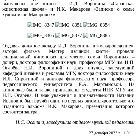
выпущены две книги – И.Д. Воронина «Саранская
живописная школа» и И.К. Макарова «Записки о семье
художников Макаровых».
Отдавая должное вкладу И.Д. Воронина в «макароведение»,
авторы фильма «Мастер изящной кисти» провели
специальный кинопоказ для членов семьи Ворониных –
дочери, доктора философских наук, профессора МГУ им. Н.П.
Огарёва Н.И. Ворониной и двух внучек, заведующий
кафедрой дизайна и рекламы МГУ, доктора философских наук
И.Л. Сиротиной и доктора философских наук, профессора
педагогического университета Е.А. Мартыновой. На
кинопоказ были также приглашены студенты ИНК МГУ им.
Н.П. Огарёва. В знак уважения и признательности Наталии
Ивановне был вручён один из первых экземпляров только что
изданного альбома И.К. Макарова, презентация которого
состоится завтра.
Н.С. Осянина, заведующая отделом музейной педагогики
27 декабря 2023 в 11:01