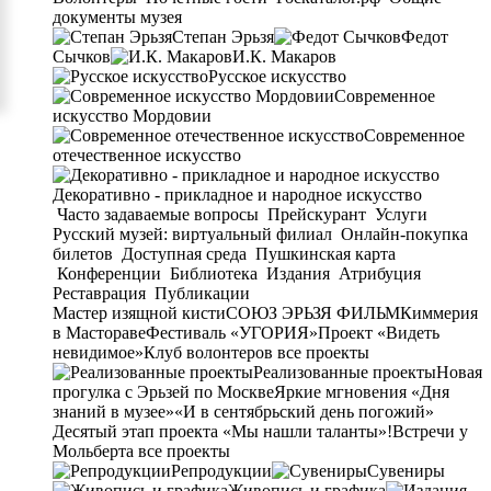
документы музея
Степан Эрьзя
Федот
Сычков
И.К. Макаров
Русское искусство
Современное
искусство Мордовии
Современное
отечественное искусство
Декоративно - прикладное и народное искусство
Часто задаваемые вопросы
Прейскурант
Услуги
Русский музей: виртуальный филиал
Онлайн-покупка
билетов
Доступная среда
Пушкинская карта
Конференции
Библиотека
Издания
Атрибуция
Реставрация
Публикации
Мастер изящной кисти
СОЮЗ ЭРЬЗЯ ФИЛЬМ
Киммерия
в Мастораве
Фестиваль «УГОРИЯ»
Проект «Видеть
невидимое»
Клуб волонтеров
все проекты
Реализованные проекты
Новая
прогулка с Эрьзей по Москве
Яркие мгновения «Дня
знаний в музее»
«И в сентябрьский день погожий»
Десятый этап проекта «Мы нашли таланты»!
Встречи у
Мольберта
все проекты
Репродукции
Сувениры
Живопись и графика