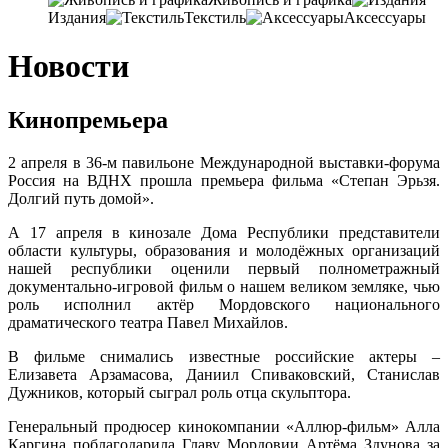
Издания
Текстиль
Аксессуары
Новости
Кинопремьера
2 апреля в 36-м павильоне Международной выставки-форума
Россия на ВДНХ прошла премьера фильма «Степан Эрьзя.
Долгий путь домой».
А 17 апреля в кинозале Дома Республики представители
области культуры, образования и молодёжных организаций
нашей республики оценили первый полнометражный
документально-игровой фильм о нашем великом земляке, чью
роль исполнил актёр Мордовского национального
драматического театра Павел Михайлов.
В фильме снимались известные российские актеры –
Елизавета Арзамасова, Даниил Спиваковский, Станислав
Дужников, который сыграл роль отца скульптора.
Генеральный продюсер кинокомпании «Аллюр-фильм» Алла
Каргина поблагодарила Главу Мордовии Артёма Здунова за