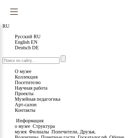
RU
Русский
RU
English
EN
Deutsch
DE
О музее
Коллекция
Посетителю
Научная работа
Проекты
Музейная педагогика
Арт-салон
Контакты
Информация
о музее
Структура
музея
Филиалы
Попечители, Друзья,
Волонтеры
Почетные гости
Госкаталог.рф
Общие