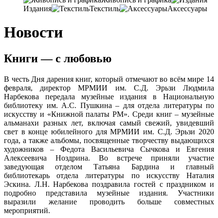
Издания
Текстиль
Аксессуары
Новости
Книги — с любовью
В честь Дня дарения книг, который отмечают во всём мире 14
февраля, директор МРМИИ им. С.Д. Эрьзи Людмила
Нарбекова передала музейные издания в Национальную
библиотеку им. А.С. Пушкина – для отдела литературы по
искусству и «Книжной палаты РМ». Среди книг – музейные
альманахи разных лет, включая самый свежий, увидевший
свет в конце юбилейного для МРМИИ им. С.Д. Эрьзи 2020
года, а также альбомы, посвященные творчеству выдающихся
художников – Федота Васильевича Сычкова и Евгения
Алексеевича Ноздрина. Во встрече приняли участие
заведующая отделом Татьяна Бардина и главный
библиотекарь отдела литературы по искусству Наталия
Эскина. Л.Н. Нарбекова поздравила гостей с праздником и
подробно представила музейные издания. Участники
выразили желание проводить больше совместных
мероприятий.