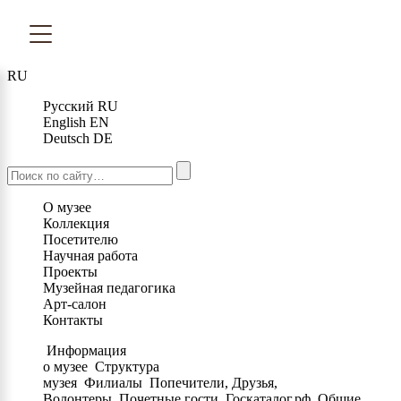
RU
Русский
RU
English
EN
Deutsch
DE
О музее
Коллекция
Посетителю
Научная работа
Проекты
Музейная педагогика
Арт-салон
Контакты
Информация
о музее
Структура
музея
Филиалы
Попечители, Друзья,
Волонтеры
Почетные гости
Госкаталог.рф
Общие