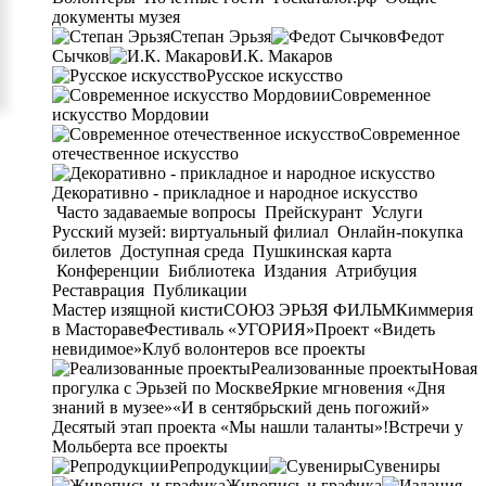
документы музея
Степан Эрьзя
Федот
Сычков
И.К. Макаров
Русское искусство
Современное
искусство Мордовии
Современное
отечественное искусство
Декоративно - прикладное и народное искусство
Часто задаваемые вопросы
Прейскурант
Услуги
Русский музей: виртуальный филиал
Онлайн-покупка
билетов
Доступная среда
Пушкинская карта
Конференции
Библиотека
Издания
Атрибуция
Реставрация
Публикации
Мастер изящной кисти
СОЮЗ ЭРЬЗЯ ФИЛЬМ
Киммерия
в Мастораве
Фестиваль «УГОРИЯ»
Проект «Видеть
невидимое»
Клуб волонтеров
все проекты
Реализованные проекты
Новая
прогулка с Эрьзей по Москве
Яркие мгновения «Дня
знаний в музее»
«И в сентябрьский день погожий»
Десятый этап проекта «Мы нашли таланты»!
Встречи у
Мольберта
все проекты
Репродукции
Сувениры
Живопись и графика