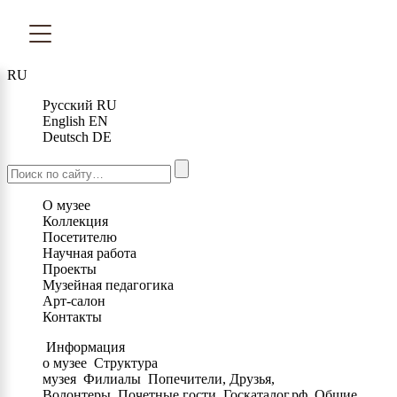
RU
Русский
RU
English
EN
Deutsch
DE
О музее
Коллекция
Посетителю
Научная работа
Проекты
Музейная педагогика
Арт-салон
Контакты
Информация
о музее
Структура
музея
Филиалы
Попечители, Друзья,
Волонтеры
Почетные гости
Госкаталог.рф
Общие