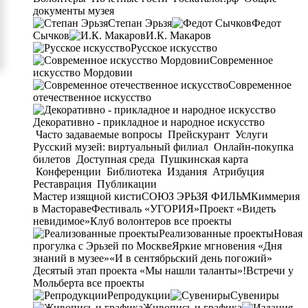
документы музея
Степан Эрьзя
Федот
Сычков
И.К. Макаров
Русское искусство
Современное
искусство Мордовии
Современное
отечественное искусство
Декоративно - прикладное и народное искусство
Часто задаваемые вопросы
Прейскурант
Услуги
Русский музей: виртуальный филиал
Онлайн-покупка
билетов
Доступная среда
Пушкинская карта
Конференции
Библиотека
Издания
Атрибуция
Реставрация
Публикации
Мастер изящной кисти
СОЮЗ ЭРЬЗЯ ФИЛЬМ
Киммерия
в Мастораве
Фестиваль «УГОРИЯ»
Проект «Видеть
невидимое»
Клуб волонтеров
все проекты
Реализованные проекты
Новая
прогулка с Эрьзей по Москве
Яркие мгновения «Дня
знаний в музее»
«И в сентябрьский день погожий»
Десятый этап проекта «Мы нашли таланты»!
Встречи у
Мольберта
все проекты
Репродукции
Сувениры
Живопись и графика