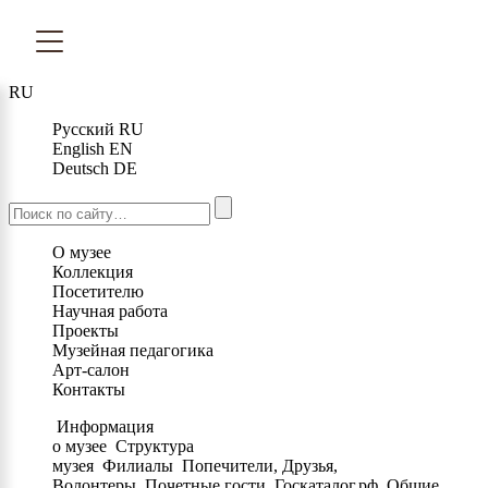
RU
Русский
RU
English
EN
Deutsch
DE
О музее
Коллекция
Посетителю
Научная работа
Проекты
Музейная педагогика
Арт-салон
Контакты
Информация
о музее
Структура
музея
Филиалы
Попечители, Друзья,
Волонтеры
Почетные гости
Госкаталог.рф
Общие