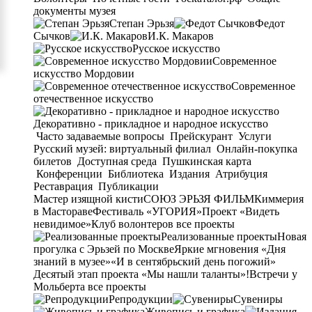
документы музея
Степан Эрьзя
Федот
Сычков
И.К. Макаров
Русское искусство
Современное
искусство Мордовии
Современное
отечественное искусство
Декоративно - прикладное и народное искусство
Часто задаваемые вопросы
Прейскурант
Услуги
Русский музей: виртуальный филиал
Онлайн-покупка
билетов
Доступная среда
Пушкинская карта
Конференции
Библиотека
Издания
Атрибуция
Реставрация
Публикации
Мастер изящной кисти
СОЮЗ ЭРЬЗЯ ФИЛЬМ
Киммерия
в Мастораве
Фестиваль «УГОРИЯ»
Проект «Видеть
невидимое»
Клуб волонтеров
все проекты
Реализованные проекты
Новая
прогулка с Эрьзей по Москве
Яркие мгновения «Дня
знаний в музее»
«И в сентябрьский день погожий»
Десятый этап проекта «Мы нашли таланты»!
Встречи у
Мольберта
все проекты
Репродукции
Сувениры
Живопись и графика