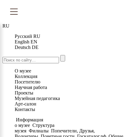
RU
Русский
RU
English
EN
Deutsch
DE
О музее
Коллекция
Посетителю
Научная работа
Проекты
Музейная педагогика
Арт-салон
Контакты
Информация
о музее
Структура
музея
Филиалы
Попечители, Друзья,
Волонтеры
Почетные гости
Госкаталог.рф
Общие