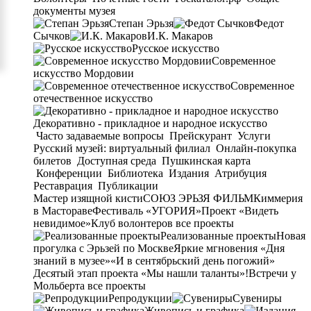
документы музея
Степан Эрьзя
Федот
Сычков
И.К. Макаров
Русское искусство
Современное
искусство Мордовии
Современное
отечественное искусство
Декоративно - прикладное и народное искусство
Часто задаваемые вопросы
Прейскурант
Услуги
Русский музей: виртуальный филиал
Онлайн-покупка
билетов
Доступная среда
Пушкинская карта
Конференции
Библиотека
Издания
Атрибуция
Реставрация
Публикации
Мастер изящной кисти
СОЮЗ ЭРЬЗЯ ФИЛЬМ
Киммерия
в Мастораве
Фестиваль «УГОРИЯ»
Проект «Видеть
невидимое»
Клуб волонтеров
все проекты
Реализованные проекты
Новая
прогулка с Эрьзей по Москве
Яркие мгновения «Дня
знаний в музее»
«И в сентябрьский день погожий»
Десятый этап проекта «Мы нашли таланты»!
Встречи у
Мольберта
все проекты
Репродукции
Сувениры
Живопись и графика