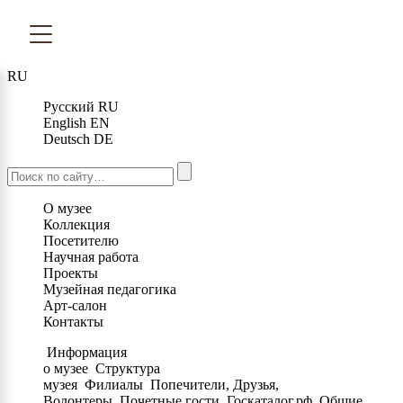
RU
Русский
RU
English
EN
Deutsch
DE
О музее
Коллекция
Посетителю
Научная работа
Проекты
Музейная педагогика
Арт-салон
Контакты
Информация
о музее
Структура
музея
Филиалы
Попечители, Друзья,
Волонтеры
Почетные гости
Госкаталог.рф
Общие