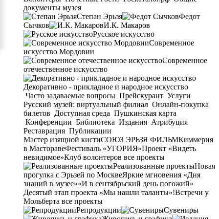
документы музея
Степан Эрьзя
Федот
Сычков
И.К. Макаров
Русское искусство
Современное
искусство Мордовии
Современное
отечественное искусство
Декоративно - прикладное и народное искусство
Часто задаваемые вопросы
Прейскурант
Услуги
Русский музей: виртуальный филиал
Онлайн-покупка
билетов
Доступная среда
Пушкинская карта
Конференции
Библиотека
Издания
Атрибуция
Реставрация
Публикации
Мастер изящной кисти
СОЮЗ ЭРЬЗЯ ФИЛЬМ
Киммерия
в Мастораве
Фестиваль «УГОРИЯ»
Проект «Видеть
невидимое»
Клуб волонтеров
все проекты
Реализованные проекты
Новая
прогулка с Эрьзей по Москве
Яркие мгновения «Дня
знаний в музее»
«И в сентябрьский день погожий»
Десятый этап проекта «Мы нашли таланты»!
Встречи у
Мольберта
все проекты
Репродукции
Сувениры
Живопись и графика