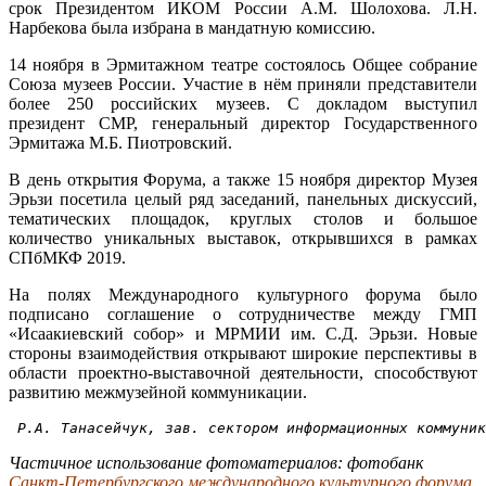
срок Президентом ИКОМ России А.М. Шолохова. Л.Н.
Нарбекова была избрана в мандатную комиссию.
14 ноября в Эрмитажном театре состоялось Общее собрание
Союза музеев России. Участие в нём приняли представители
более 250 российских музеев. С докладом выступил
президент СМР, генеральный директор Государственного
Эрмитажа М.Б. Пиотровский.
В день открытия Форума, а также 15 ноября директор Музея
Эрьзи посетила целый ряд заседаний, панельных дискуссий,
тематических площадок, круглых столов и большое
количество уникальных выставок, открывшихся в рамках
СПбМКФ 2019.
На полях Международного культурного форума было
подписано соглашение о сотрудничестве между ГМП
«Исаакиевский собор» и МРМИИ им. С.Д. Эрьзи. Новые
стороны взаимодействия открывают широкие перспективы в
области проектно-выставочной деятельности, способствуют
развитию межмузейной коммуникации.
 Р.А. Танасейчук, зав. сектором информационных коммуник
Частичное использование фотоматериалов: фотобанк
Санкт-Петербургского международного культурного форума