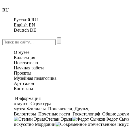
RU
Русский
RU
English
EN
Deutsch
DE
О музее
Коллекция
Посетителю
Научная работа
Проекты
Музейная педагогика
Арт-салон
Контакты
Информация
о музее
Структура
музея
Филиалы
Попечители, Друзья,
Волонтеры
Почетные гости
Госкаталог.рф
Общие докум
Степан Эрьзя
Федот Сыч
искусство Мордовии