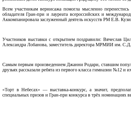
Всем участникам вернисажа помогла мысленно перенестис
обладателя Гран-при и лауреата всероссийских и международ
Аккомпанировала заслуженный деятель искусств РМ Е.В. Кузи
Участников выставки с открытием поздравили: Вячеслав Ци
Александра Лобанова, заместитель директора МРМИИ им. С.Д. 
Самым первым произведением Джанни Родари, ставшим популяр
друзьях рассказали ребята из первого класса гимназии №12 и
«Торт в Небесах» — выставка-конкурс, а значит, предпола
специальных призов и Гран-при конкурса в трёх номинациях вы