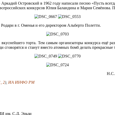
 Аркадий Островский в 1962 году написали песню «Пусть всегда 
сероссийских конкурсов Юлия Баландина и Мария Семёнова. П
Родари в г. Оменья и его директором Альберто Полетти.
 вкуснейшего торта. Тем самым организаторы конкурса ещё ра
юди сговорятся и станут вместо атомных бомб делать прекрасные 
Н.С.
1
,
2
),
ИА ИНФО РМ
 им. С.Д. Эрьзи