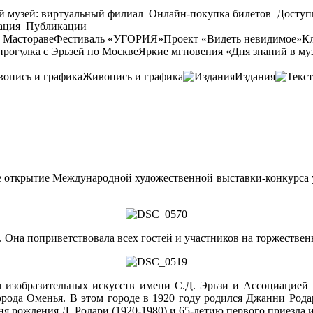
й музей: виртуальный филиал
Онлайн-покупка билетов
Доступ
ация
Публикации
 Мастораве
Фестиваль «УГОРИЯ»
Проект «Видеть невидимое»
Кл
прогулка с Эрьзей по Москве
Яркие мгновения «Дня знаний в му
Живопись и графика
Издания
е открытие Международной художественной выставки-конкурса уч
 Она поприветствовала всех гостей и участников на торжестве
изобразительных искусств имени С.Д. Эрьзи и Ассоциацией ку
орода Оменья. В этом городе в 1920 году родился Джанни Родар
 рождения Д. Родари (1920-1980) и 65-летию первого приезда ит