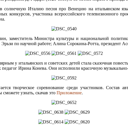
ь в солнечную Италию песня про Венецию на итальянском я
ных конкурсов, участника всероссийского телевизионного про
на.
лин, заместитель Министра культуры и национальной полити
Эрьзи по научной работе; Алина Сорокина-Ротта, президент Асс
ным у итальянских и советских детей стала сказочная повест
 их педагог Ирина Конева. Они исполнили красочную музыкальн
гается творческое соревнование среди участников. Состав ав
 сможете узнать, скачав это
Приложение
.