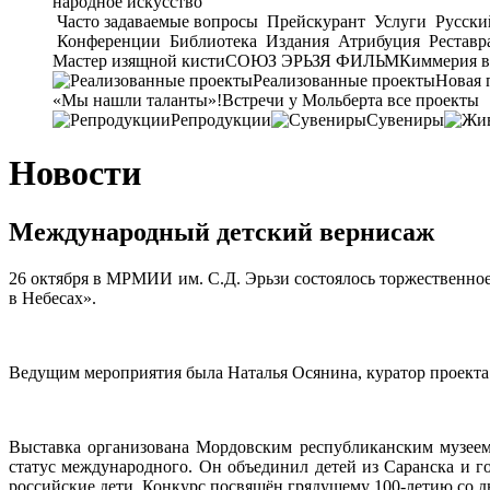
народное искусство
Часто задаваемые вопросы
Прейскурант
Услуги
Русски
Конференции
Библиотека
Издания
Атрибуция
Реставр
Мастер изящной кисти
СОЮЗ ЭРЬЗЯ ФИЛЬМ
Киммерия в
Реализованные проекты
Новая 
«Мы нашли таланты»!
Встречи у Мольберта
все проекты
Репродукции
Сувениры
Новости
Международный детский вернисаж
26 октября в МРМИИ им. С.Д. Эрьзи состоялось торжественно
в Небесах».
Ведущим мероприятия была Наталья Осянина, куратор проекта.
Выставка организована Мордовским республиканским музеем 
статус международного. Он объединил детей из Саранска и г
российские дети. Конкурс посвящён грядущему 100-летию со дня