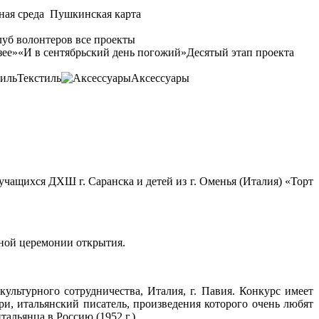
ная среда
Пушкинская карта
уб волонтеров
все проекты
зее»
«И в сентябрьский день погожий»
Десятый этап проекта
Текстиль
Аксессуары
ащихся ДХШ г. Саранска и детей из г. Оменья (Италия) «Торт
нной церемонии открытия.
льтурного сотрудничества, Италия, г. Павия. Конкурс имеет
и, итальянский писатель, произведения которого очень любят
альянца в Россию (1952 г.).