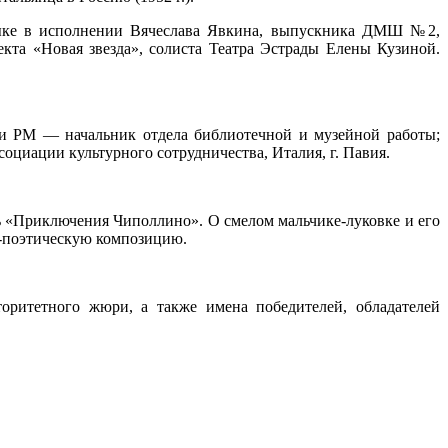
зыке в исполнении Вячеслава Явкина, выпускника ДМШ №2,
екта «Новая звезда», солиста Театра Эстрады Елены Кузиной.
ки РМ — начальник отдела библиотечной и музейной работы;
оциации культурного сотрудничества, Италия, г. Павия.
ь «Приключения Чиполлино». О смелом мальчике-луковке и его
о-поэтическую композицию.
торитетного жюри, а также имена победителей, обладателей