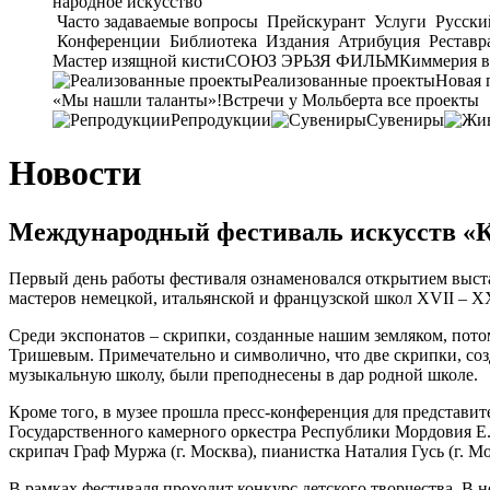
народное искусство
Часто задаваемые вопросы
Прейскурант
Услуги
Русски
Конференции
Библиотека
Издания
Атрибуция
Реставр
Мастер изящной кисти
СОЮЗ ЭРЬЗЯ ФИЛЬМ
Киммерия в
Реализованные проекты
Новая 
«Мы нашли таланты»!
Встречи у Мольберта
все проекты
Репродукции
Сувениры
Новости
Международный фестиваль искусств «К
Первый день работы фестиваля ознаменовался открытием выс
мастеров немецкой, итальянской и французской школ XVII – XX
Среди экспонатов – скрипки, созданные нашим земляком, пот
Тришевым. Примечательно и символично, что две скрипки, со
музыкальную школу, были преподнесены в дар родной школе.
Кроме того, в музее прошла пресс-конференция для представите
Государственного камерного оркестра Республики Мордовия Е.
скрипач Граф Муржа (г. Москва), пианистка Наталия Гусь (г. М
В рамках фестиваля проходит конкурс детского творчества. В