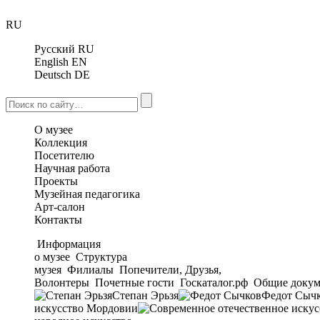
RU
Русский
RU
English
EN
Deutsch
DE
О музее
Коллекция
Посетителю
Научная работа
Проекты
Музейная педагогика
Арт-салон
Контакты
Информация
о музее
Структура
музея
Филиалы
Попечители, Друзья,
Волонтеры
Почетные гости
Госкаталог.рф
Общие докум
Степан Эрьзя
Федот Сыч
искусство Мордовии