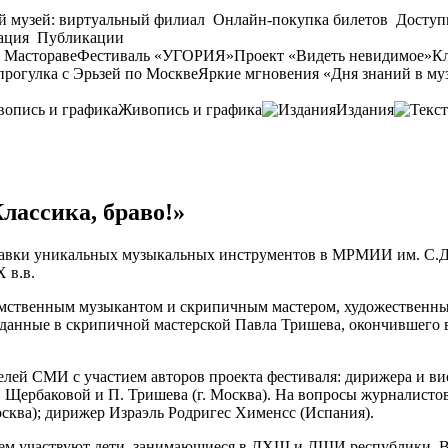
й музей: виртуальный филиал
Онлайн-покупка билетов
Доступ
ация
Публикации
 Мастораве
Фестиваль «УГОРИЯ»
Проект «Видеть невидимое»
Кл
прогулка с Эрьзей по Москве
Яркие мгновения «Дня знаний в му
Живопись и графика
Издания
лассика, браво!»
тавки уникальных музыкальных инструментов в МРМИИ им. С.Д.
 в.в.
омственным музыкантом и скрипичным мастером, художественны
зданные в скрипичной мастерской Павла Тришева, окончившего
лей СМИ с участием авторов проекта фестиваля: дирижера и виол
 Щербаковой и П. Тришева (г. Москва). На вопросы журналисто
осква); дирижер Израэль Родригес Хименсс (Испания).
 нем участвуют дети, занимающиеся в ДХШ и ДШИ республики. В