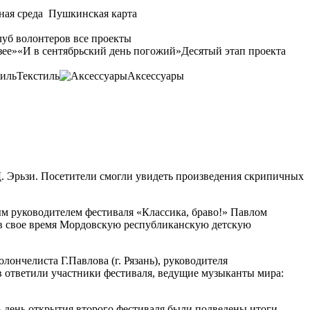
ная среда
Пушкинская карта
уб волонтеров
все проекты
зее»
«И в сентябрьский день погожий»
Десятый этап проекта
Текстиль
Аксессуары
 Эрьзи. Посетители смогли увидеть произведения скрипичных
м руководителем фестиваля «Классика, браво!» Павлом
 в свое время Мордовскую республиканскую детскую
ончелиста Г.Павлова (г. Рязань), руководителя
в ответили участники фестиваля, ведущие музыканты мира:
 день открытия второго фестиваля были подведены итоги