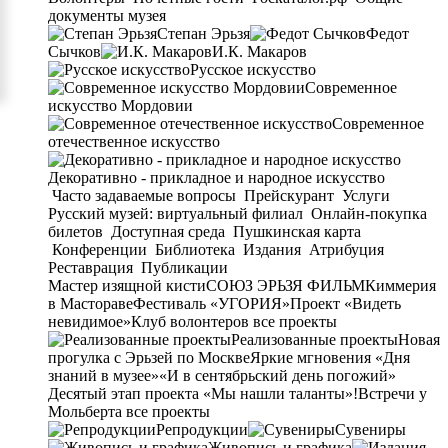
документы музея
Степан Эрьзя
Федот
Сычков
И.К. Макаров
Русское искусство
Современное
искусство Мордовии
Современное
отечественное искусство
Декоративно - прикладное и народное искусство
Часто задаваемые вопросы
Прейскурант
Услуги
Русский музей: виртуальный филиал
Онлайн-покупка
билетов
Доступная среда
Пушкинская карта
Конференции
Библиотека
Издания
Атрибуция
Реставрация
Публикации
Мастер изящной кисти
СОЮЗ ЭРЬЗЯ ФИЛЬМ
Киммерия
в Мастораве
Фестиваль «УГОРИЯ»
Проект «Видеть
невидимое»
Клуб волонтеров
все проекты
Реализованные проекты
Новая
прогулка с Эрьзей по Москве
Яркие мгновения «Дня
знаний в музее»
«И в сентябрьский день погожий»
Десятый этап проекта «Мы нашли таланты»!
Встречи у
Мольберта
все проекты
Репродукции
Сувениры
Живопись и графика