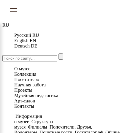
RU
Русский
RU
English
EN
Deutsch
DE
О музее
Коллекция
Посетителю
Научная работа
Проекты
Музейная педагогика
Арт-салон
Контакты
Информация
о музее
Структура
музея
Филиалы
Попечители, Друзья,
Волонтеры
Почетные гости
Госкаталог.рф
Общие