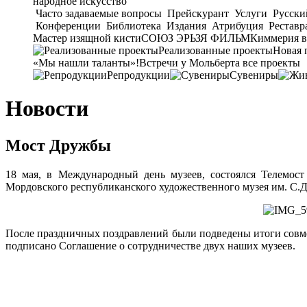
народное искусство
Часто задаваемые вопросы
Прейскурант
Услуги
Русски
Конференции
Библиотека
Издания
Атрибуция
Реставр
Мастер изящной кисти
СОЮЗ ЭРЬЗЯ ФИЛЬМ
Киммерия в
Реализованные проекты
Новая 
«Мы нашли таланты»!
Встречи у Мольберта
все проекты
Репродукции
Сувениры
Новости
Мост Дружбы
18 мая, в Международный день музеев, состоялся Телемост
Мордовского республиканского художественного музея им. С.
После праздничных поздравлений были подведены итоги совме
подписано Соглашение о сотрудничестве двух наших музеев.