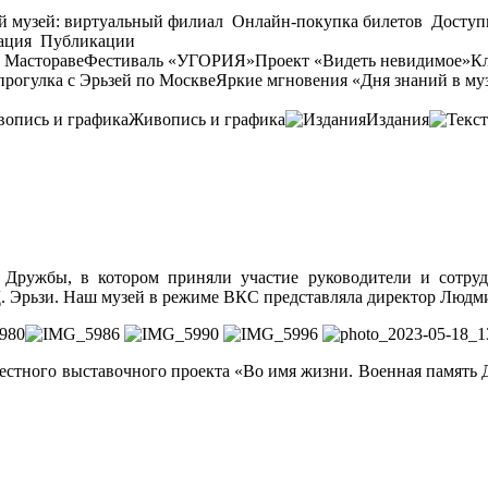
й музей: виртуальный филиал
Онлайн-покупка билетов
Доступ
ация
Публикации
 Мастораве
Фестиваль «УГОРИЯ»
Проект «Видеть невидимое»
Кл
прогулка с Эрьзей по Москве
Яркие мгновения «Дня знаний в му
Живопись и графика
Издания
 Дружбы, в котором приняли участие руководители и сотруд
Д. Эрьзи. Наш музей в режиме ВКС представляла директор Люд
стного выставочного проекта «Во имя жизни. Военная память 