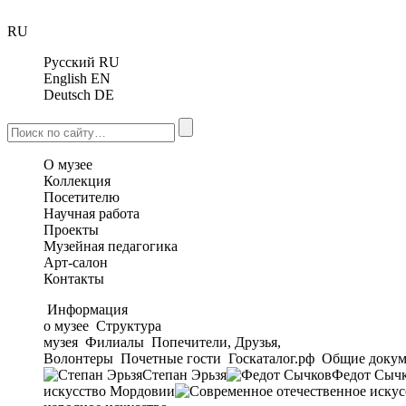
RU
Русский
RU
English
EN
Deutsch
DE
О музее
Коллекция
Посетителю
Научная работа
Проекты
Музейная педагогика
Арт-салон
Контакты
Информация
о музее
Структура
музея
Филиалы
Попечители, Друзья,
Волонтеры
Почетные гости
Госкаталог.рф
Общие докум
Степан Эрьзя
Федот Сыч
искусство Мордовии