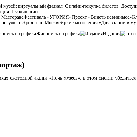
й музей: виртуальный филиал
Онлайн-покупка билетов
Доступ
ация
Публикации
 Мастораве
Фестиваль «УГОРИЯ»
Проект «Видеть невидимое»
Кл
прогулка с Эрьзей по Москве
Яркие мгновения «Дня знаний в му
Живопись и графика
Издания
портаж)
ках ежегодной акции «Ночь музеев», в этом смогли убедиться в