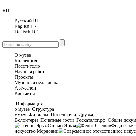
RU
Русский
RU
English
EN
Deutsch
DE
О музее
Коллекция
Посетителю
Научная работа
Проекты
Музейная педагогика
Арт-салон
Контакты
Информация
о музее
Структура
музея
Филиалы
Попечители, Друзья,
Волонтеры
Почетные гости
Госкаталог.рф
Общие докум
Степан Эрьзя
Федот Сыч
искусство Мордовии