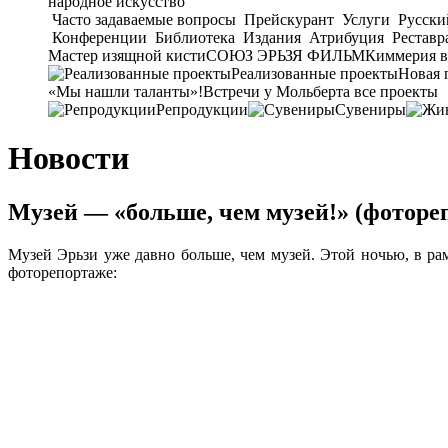
народное искусство
Часто задаваемые вопросы
Прейскурант
Услуги
Русски
Конференции
Библиотека
Издания
Атрибуция
Реставр
Мастер изящной кисти
СОЮЗ ЭРЬЗЯ ФИЛЬМ
Киммерия в
Реализованные проекты
Новая 
«Мы нашли таланты»!
Встречи у Мольберта
все проекты
Репродукции
Сувениры
Новости
Музей — «больше, чем музей!» (фоторе
Музей Эрьзи уже давно больше, чем музей. Этой ночью, в рам
фоторепортаже: