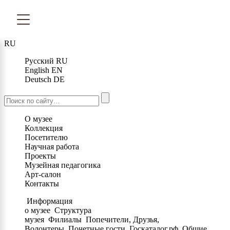
RU
Русский
RU
English
EN
Deutsch
DE
О музее
Коллекция
Посетителю
Научная работа
Проекты
Музейная педагогика
Арт-салон
Контакты
Информация
о музее
Структура
музея
Филиалы
Попечители, Друзья,
Волонтеры
Почетные гости
Госкаталог.рф
Общие