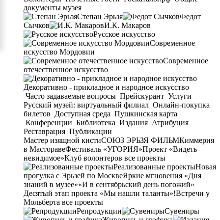
документы музея
Степан Эрьзя
Федот
Сычков
И.К. Макаров
Русское искусство
Современное
искусство Мордовии
Современное
отечественное искусство
Декоративно - прикладное и народное искусство
Часто задаваемые вопросы
Прейскурант
Услуги
Русский музей: виртуальный филиал
Онлайн-покупка
билетов
Доступная среда
Пушкинская карта
Конференции
Библиотека
Издания
Атрибуция
Реставрация
Публикации
Мастер изящной кисти
СОЮЗ ЭРЬЗЯ ФИЛЬМ
Киммерия
в Мастораве
Фестиваль «УГОРИЯ»
Проект «Видеть
невидимое»
Клуб волонтеров
все проекты
Реализованные проекты
Новая
прогулка с Эрьзей по Москве
Яркие мгновения «Дня
знаний в музее»
«И в сентябрьский день погожий»
Десятый этап проекта «Мы нашли таланты»!
Встречи у
Мольберта
все проекты
Репродукции
Сувениры
Живопись и графика