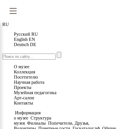
RU
Русский
RU
English
EN
Deutsch
DE
О музее
Коллекция
Посетителю
Научная работа
Проекты
Музейная педагогика
Арт-салон
Контакты
Информация
о музее
Структура
музея
Филиалы
Попечители, Друзья,
Волонтеры
Почетные гости
Госкаталог.рф
Общие