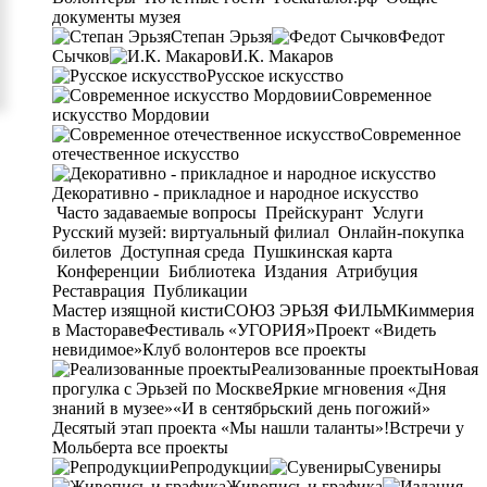
документы музея
Степан Эрьзя
Федот
Сычков
И.К. Макаров
Русское искусство
Современное
искусство Мордовии
Современное
отечественное искусство
Декоративно - прикладное и народное искусство
Часто задаваемые вопросы
Прейскурант
Услуги
Русский музей: виртуальный филиал
Онлайн-покупка
билетов
Доступная среда
Пушкинская карта
Конференции
Библиотека
Издания
Атрибуция
Реставрация
Публикации
Мастер изящной кисти
СОЮЗ ЭРЬЗЯ ФИЛЬМ
Киммерия
в Мастораве
Фестиваль «УГОРИЯ»
Проект «Видеть
невидимое»
Клуб волонтеров
все проекты
Реализованные проекты
Новая
прогулка с Эрьзей по Москве
Яркие мгновения «Дня
знаний в музее»
«И в сентябрьский день погожий»
Десятый этап проекта «Мы нашли таланты»!
Встречи у
Мольберта
все проекты
Репродукции
Сувениры
Живопись и графика