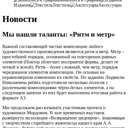
Издания
Текстиль
Аксессуары
Новости
Мы нашли таланты: «Ритм и метр»
Важной составляющей частью композиции любого
художественного произведения являются ритм и метр. Метр –
простейший порядок, основанный на повторении равных
элементов (Повтор облегчает восприятие формы, делает ее
четкой и ясной). Ритм – более сложный, чем метр, порядок
чередования элементов композиции. Он основан на
неравномерном изменении их свойств. По заданию Людмилы
Николаевны ребята подготовили несколько полосок с
различными композициями чёрно-белых элементов, а на
следующем занятии из них будет выполнена итоговая работа в
формате А3.
Мы продолжаем рассказывать участникам проекта о
художниках Мордовии. В зале временных выставок
развёрнута экспозиция «Возвращение шедевров», знакомящая
с творчеством старейшего живописца нашего края А.А.