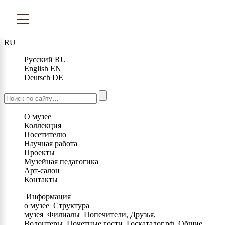
RU
Русский
RU
English
EN
Deutsch
DE
О музее
Коллекция
Посетителю
Научная работа
Проекты
Музейная педагогика
Арт-салон
Контакты
Информация
о музее
Структура
музея
Филиалы
Попечители, Друзья,
Волонтеры
Почетные гости
Госкаталог.рф
Общие