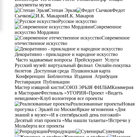
документы музея
Степан Эрьзя
Федот
Сычков
И.К. Макаров
Русское искусство
Современное
искусство Мордовии
Современное
отечественное искусство
Декоративно - прикладное и народное искусство
Часто задаваемые вопросы
Прейскурант
Услуги
Русский музей: виртуальный филиал
Онлайн-покупка
билетов
Доступная среда
Пушкинская карта
Конференции
Библиотека
Издания
Атрибуция
Реставрация
Публикации
Мастер изящной кисти
СОЮЗ ЭРЬЗЯ ФИЛЬМ
Киммерия
в Мастораве
Фестиваль «УГОРИЯ»
Проект «Видеть
невидимое»
Клуб волонтеров
все проекты
Реализованные проекты
Новая
прогулка с Эрьзей по Москве
Яркие мгновения «Дня
знаний в музее»
«И в сентябрьский день погожий»
Десятый этап проекта «Мы нашли таланты»!
Встречи у
Мольберта
все проекты
Репродукции
Сувениры
Живопись и графика