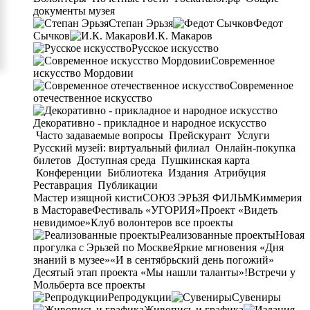
документы музея
Степан Эрьзя
Федот
Сычков
И.К. Макаров
Русское искусство
Современное
искусство Мордовии
Современное
отечественное искусство
Декоративно - прикладное и народное искусство
Часто задаваемые вопросы
Прейскурант
Услуги
Русский музей: виртуальный филиал
Онлайн-покупка
билетов
Доступная среда
Пушкинская карта
Конференции
Библиотека
Издания
Атрибуция
Реставрация
Публикации
Мастер изящной кисти
СОЮЗ ЭРЬЗЯ ФИЛЬМ
Киммерия
в Мастораве
Фестиваль «УГОРИЯ»
Проект «Видеть
невидимое»
Клуб волонтеров
все проекты
Реализованные проекты
Новая
прогулка с Эрьзей по Москве
Яркие мгновения «Дня
знаний в музее»
«И в сентябрьский день погожий»
Десятый этап проекта «Мы нашли таланты»!
Встречи у
Мольберта
все проекты
Репродукции
Сувениры
Живопись и графика