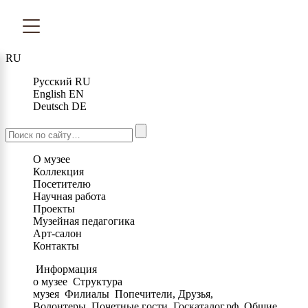
RU
Русский
RU
English
EN
Deutsch
DE
О музее
Коллекция
Посетителю
Научная работа
Проекты
Музейная педагогика
Арт-салон
Контакты
Информация
о музее
Структура
музея
Филиалы
Попечители, Друзья,
Волонтеры
Почетные гости
Госкаталог.рф
Общие