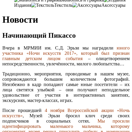
Издания
Текстиль
Аксессуары
Новости
Начинающий Пикассо
Вчера в МРМИИ им. С.Д. Эрьзи мы наградили
юного
участника «Ночи искусств 2017», который был признан
главным детским лицом события
– олицетворением
непосредственности, увлечённости, милого любопытства…
Традиционно, мероприятия, проводимые в нашем музее,
сопровождаются большим количеством фотографий.
Неизбежно в кадр попадают самые юные посетители – их
лица светятся улыбкой – они получают неподдельное
удовольствие от участия в интерактивных занятиях,
экскурсиях, мастер-классах, играх.
После прошедшей
4 ноября Всероссийской акции «Ночь
искусств»
, Музей Эрьзи бросил клич среди своих
подписчиков в социальных сетях.
Мы просили
идентифицировать маленького мальчика, которому
оргкомитет музея решил присудить победу в номинации