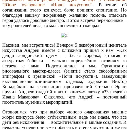
“Юное очарование «Ночи искусств»”
. Решение об
организации этого конкурса было принято спонтанно. Но
благодаря вашему искреннему желанию помочь, отыскать
героя удалось довольно быстро. Потом встреча переносилась –
то у родителей дела, то малыш немного захворал.
Наконец, мы встретились! Вечером 5 декабря юный ценитель
искусства Андрей вместе с близкими пришёл к нам. «Как
денди лондонский одет» — белая сорочка, строгая и
аккуратная бабочка – мальчик определённо готовился ко
встрече с нами. Подготовились и мы. Организатор
рисовального мастер-класса (занятие стало своеобразным
эпиграфом к эрьзинской «Ночи искусств»), заведующий
выставочно-экспозиционным отделом, художник Виктор
Конадейкин на экспозиции произведений Степана Эрьзи
вручил Андрею сладкий приз и книгу-малютку «33 шедевра
Ивана Макарова». Оказалось, что Андрей – постоянный
посетитель музейных мероприятий.
Оговоримся, что при выборе «юного очарования» мнение
жюри конкурса было субъективным, ведь мы знаем, что все
дети без исключения — восхитительные и милые создания. И
неважно, успели они уже побывать в стенах музея или же им