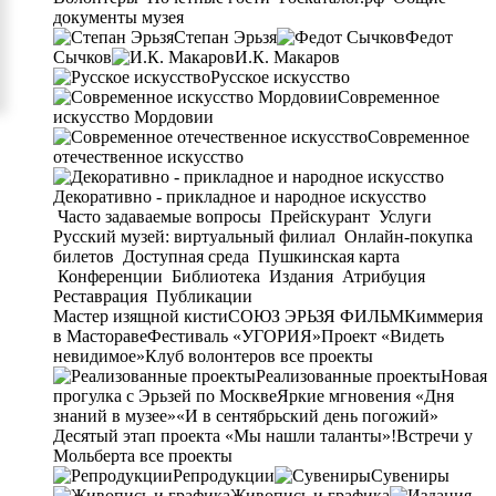
документы музея
Степан Эрьзя
Федот
Сычков
И.К. Макаров
Русское искусство
Современное
искусство Мордовии
Современное
отечественное искусство
Декоративно - прикладное и народное искусство
Часто задаваемые вопросы
Прейскурант
Услуги
Русский музей: виртуальный филиал
Онлайн-покупка
билетов
Доступная среда
Пушкинская карта
Конференции
Библиотека
Издания
Атрибуция
Реставрация
Публикации
Мастер изящной кисти
СОЮЗ ЭРЬЗЯ ФИЛЬМ
Киммерия
в Мастораве
Фестиваль «УГОРИЯ»
Проект «Видеть
невидимое»
Клуб волонтеров
все проекты
Реализованные проекты
Новая
прогулка с Эрьзей по Москве
Яркие мгновения «Дня
знаний в музее»
«И в сентябрьский день погожий»
Десятый этап проекта «Мы нашли таланты»!
Встречи у
Мольберта
все проекты
Репродукции
Сувениры
Живопись и графика