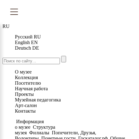
RU
Русский
RU
English
EN
Deutsch
DE
О музее
Коллекция
Посетителю
Научная работа
Проекты
Музейная педагогика
Арт-салон
Контакты
Информация
о музее
Структура
музея
Филиалы
Попечители, Друзья,
Волонтеры
Почетные гости
Госкаталог.рф
Общие