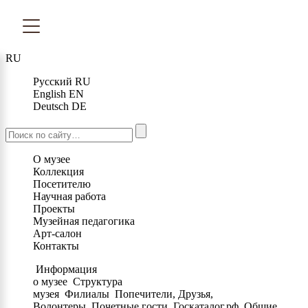
RU
Русский
RU
English
EN
Deutsch
DE
О музее
Коллекция
Посетителю
Научная работа
Проекты
Музейная педагогика
Арт-салон
Контакты
Информация
о музее
Структура
музея
Филиалы
Попечители, Друзья,
Волонтеры
Почетные гости
Госкаталог.рф
Общие