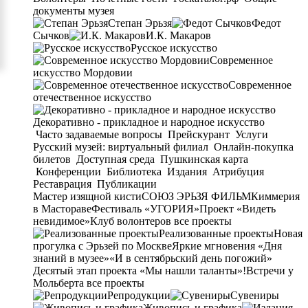
документы музея
Степан Эрьзя
Федот
Сычков
И.К. Макаров
Русское искусство
Современное
искусство Мордовии
Современное
отечественное искусство
Декоративно - прикладное и народное искусство
Часто задаваемые вопросы
Прейскурант
Услуги
Русский музей: виртуальный филиал
Онлайн-покупка
билетов
Доступная среда
Пушкинская карта
Конференции
Библиотека
Издания
Атрибуция
Реставрация
Публикации
Мастер изящной кисти
СОЮЗ ЭРЬЗЯ ФИЛЬМ
Киммерия
в Мастораве
Фестиваль «УГОРИЯ»
Проект «Видеть
невидимое»
Клуб волонтеров
все проекты
Реализованные проекты
Новая
прогулка с Эрьзей по Москве
Яркие мгновения «Дня
знаний в музее»
«И в сентябрьский день погожий»
Десятый этап проекта «Мы нашли таланты»!
Встречи у
Мольберта
все проекты
Репродукции
Сувениры
Живопись и графика