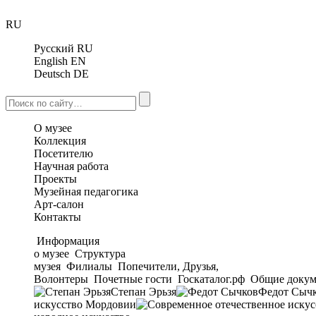
RU
Русский
RU
English
EN
Deutsch
DE
О музее
Коллекция
Посетителю
Научная работа
Проекты
Музейная педагогика
Арт-салон
Контакты
Информация
о музее
Структура
музея
Филиалы
Попечители, Друзья,
Волонтеры
Почетные гости
Госкаталог.рф
Общие докум
Степан Эрьзя
Федот Сыч
искусство Мордовии