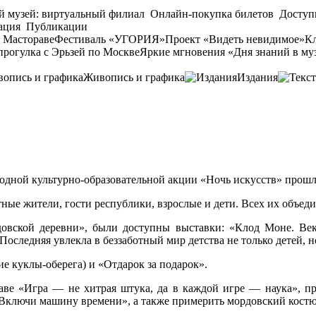
й музей: виртуальный филиал
Онлайн-покупка билетов
Доступ
ация
Публикации
 Мастораве
Фестиваль «УГОРИЯ»
Проект «Видеть невидимое»
Кл
прогулка с Эрьзей по Москве
Яркие мгновения «Дня знаний в му
Живопись и графика
Издания
годной культурно-образовательной акции «Ночь искусств» прош
ые жители, гости республики, взрослые и дети. Всех их объедин
овской деревни», были доступны выставки: «Клод Моне. Век
оследняя увлекла в беззаботный мир детства не только детей, н
е куклы-оберега) и «Отдарок за подарок».
аве «Игра — не хитрая штука, да в каждой игре — наука», п
 «Включи машину времени», а также примерить мордовский кост