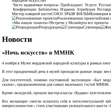
народное искусство
Часто задаваемые вопросы
Прейскурант
Услуги
Русски
Конференции
Библиотека
Издания
Атрибуция
Реставр
Мастер изящной кисти
СОЮЗ ЭРЬЗЯ ФИЛЬМ
Киммерия в
Реализованные проекты
Новая 
«Мы нашли таланты»!
Встречи у Мольберта
все проекты
Репродукции
Сувениры
Новости
«Ночь искусств» в ММНК
4 ноября в Музее мордовской народной культуры в рамках еже
В этот праздничный день в музей приходили разные люди: местн
Для посетителей, помимо постоянной экспозиции «Быт морд
сказок», предназначенная для самых маленьких гостей ММНК. П
Кроме экскурсий, прошли мастер-классы «Кудава» (изготовлени
Все желающие смогли испытать себя в интеллектуальной заб
импрессионистов», стать участниками увлекательного квеста