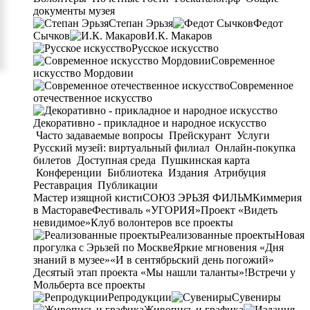
документы музея
Степан Эрьзя
Федот
Сычков
И.К. Макаров
Русское искусство
Современное
искусство Мордовии
Современное
отечественное искусство
Декоративно - прикладное и народное искусство
Часто задаваемые вопросы
Прейскурант
Услуги
Русский музей: виртуальный филиал
Онлайн-покупка
билетов
Доступная среда
Пушкинская карта
Конференции
Библиотека
Издания
Атрибуция
Реставрация
Публикации
Мастер изящной кисти
СОЮЗ ЭРЬЗЯ ФИЛЬМ
Киммерия
в Мастораве
Фестиваль «УГОРИЯ»
Проект «Видеть
невидимое»
Клуб волонтеров
все проекты
Реализованные проекты
Новая
прогулка с Эрьзей по Москве
Яркие мгновения «Дня
знаний в музее»
«И в сентябрьский день погожий»
Десятый этап проекта «Мы нашли таланты»!
Встречи у
Мольберта
все проекты
Репродукции
Сувениры
Живопись и графика