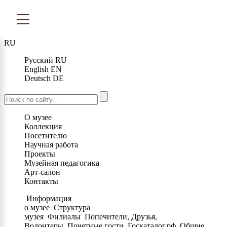
RU
Русский
RU
English
EN
Deutsch
DE
О музее
Коллекция
Посетителю
Научная работа
Проекты
Музейная педагогика
Арт-салон
Контакты
Информация
о музее
Структура
музея
Филиалы
Попечители, Друзья,
Волонтеры
Почетные гости
Госкаталог.рф
Общие